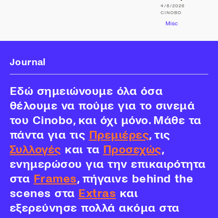
4/8/2026
CINOBO
Misc
Journal
Εδώ σημειώνουμε όλα όσα
θέλουμε να πούμε για το σινεμά
του Cinobo, και όχι μόνο. Μάθε τα
πάντα για τις
Πρεμιέρες
, τις
Συλλογές
και τα
Προσεχώς
,
ενημερώσου για την επικαιρότητα
στα
Frames
, πήγαινε behind the
scenes στα
Extras
και
εξερεύνησε πολλά ακόμα στα