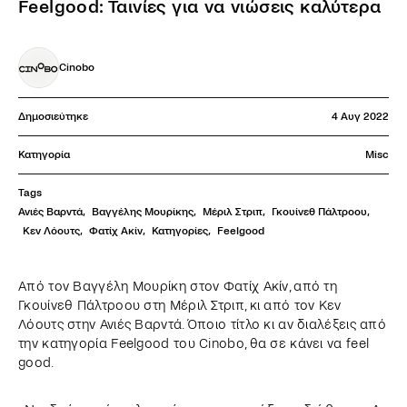
Feelgood: Ταινίες για να νιώσεις καλύτερα
Cinobo
Δημοσιεύτηκε
4 Αυγ 2022
Κατηγορία
Misc
Tags
Ανιές Βαρντά
,
Βαγγέλης Μουρίκης
,
Μέριλ Στριπ
,
Γκουίνεθ Πάλτροου
,
Κεν Λόουτς
,
Φατίχ Ακίν
,
Κατηγορίες
,
Feelgood
Από τον Βαγγέλη Μουρίκη στον Φατίχ Ακίν, από τη
Γκουίνεθ Πάλτροου στη Μέριλ Στριπ, κι από τον Κεν
Λόουτς στην Ανιές Βαρντά. Όποιο τίτλο κι αν διαλέξεις από
την κατηγορία Feelgood του Cinobo, θα σε κάνει να feel
good.