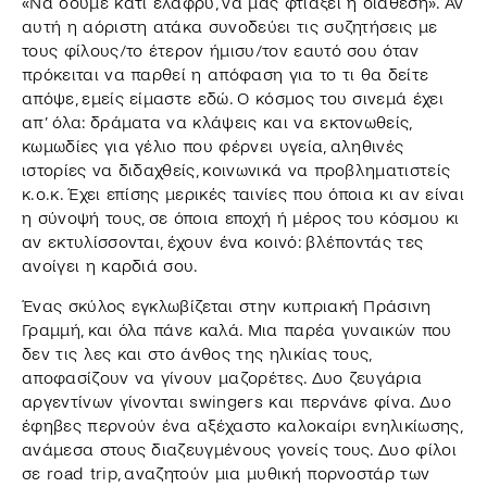
«Να δούμε κάτι ελαφρύ, να μας φτιάξει η διάθεση». Αν
αυτή η αόριστη ατάκα συνοδεύει τις συζητήσεις με
τους φίλους/το έτερον ήμισυ/τον εαυτό σου όταν
πρόκειται να παρθεί η απόφαση για το τι θα δείτε
απόψε, εμείς είμαστε εδώ. Ο κόσμος του σινεμά έχει
απ’ όλα: δράματα να κλάψεις και να εκτονωθείς,
κωμωδίες για γέλιο που φέρνει υγεία, αληθινές
ιστορίες να διδαχθείς, κοινωνικά να προβληματιστείς
κ.ο.κ. Έχει επίσης μερικές ταινίες που όποια κι αν είναι
η σύνοψή τους, σε όποια εποχή ή μέρος του κόσμου κι
αν εκτυλίσσονται, έχουν ένα κοινό: βλέποντάς τες
ανοίγει η καρδιά σου.
Ένας σκύλος εγκλωβίζεται στην κυπριακή Πράσινη
Γραμμή, και όλα πάνε καλά. Μια παρέα γυναικών που
δεν τις λες και στο άνθος της ηλικίας τους,
αποφασίζουν να γίνουν μαζορέτες. Δυο ζευγάρια
αργεντίνων γίνονται swingers και περνάνε φίνα. Δυο
έφηβες περνούν ένα αξέχαστο καλοκαίρι ενηλικίωσης,
ανάμεσα στους διαζευγμένους γονείς τους. Δυο φίλοι
σε road trip, αναζητούν μια μυθική πορνοστάρ των