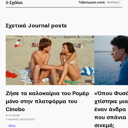
0
Σχόλια
Ταξινόμηση κατά
Νεότερο
Σχετικά Journal posts
Ζήσε τα καλοκαίρια του Ρομέρ
«Όπου Φυσά
μόνο στην πλατφόρμα του
χτίστηκε μι
Cinobo
έναν άνδρα 
5/8/2026
που σπάνια
ΓΙΆΝΝΗΣ
ΒΑΣΙΛΕΊΟΥ
σινεμά;
Misc