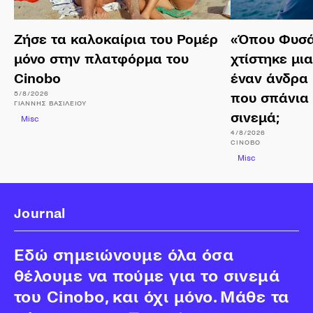
Ζήσε τα καλοκαίρια του Ρομέρ
«Όπου Φυσά
μόνο στην πλατφόρμα του
χτίστηκε μι
Cinobo
έναν άνδρα 
5/8/2026
που σπάνια
ΓΙΆΝΝΗΣ
ΒΑΣΙΛΕΊΟΥ
σινεμά;
Misc
4/8/2026
CINOBO
Misc
Journal
Εδώ σημειώνουμε όλα όσα
θέλουμε να πούμε για το σινεμά
του Cinobo, και όχι μόνο. Μάθε τα