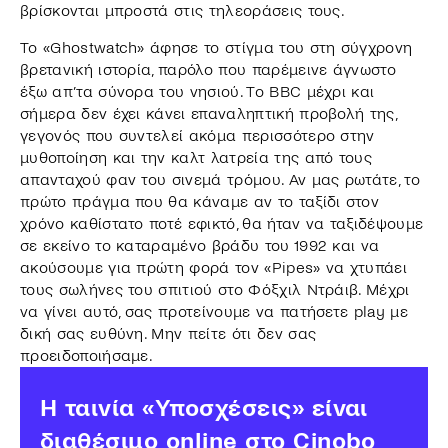
βρίσκονται μπροστά στις τηλεοράσεις τους.
Το «Ghostwatch» άφησε το στίγμα του στη σύγχρονη
βρετανική ιστορία, παρόλο που παρέμεινε άγνωστο
έξω απ’τα σύνορα του νησιού. Το BBC μέχρι και
σήμερα δεν έχει κάνει επαναληπτική προβολή της,
γεγονός που συντελεί ακόμα περισσότερο στην
μυθοποίηση και την καλτ λατρεία της από τους
απανταχού φαν του σινεμά τρόμου. Αν μας ρωτάτε, το
πρώτο πράγμα που θα κάναμε αν το ταξίδι στον
χρόνο καθίστατο ποτέ εφικτό, θα ήταν να ταξιδέψουμε
σε εκείνο το καταραμένο βράδυ του 1992 και να
ακούσουμε για πρώτη φορά τον «Pipes» να χτυπάει
τους σωλήνες του σπιτιού στο Φόξχιλ Ντράιβ. Μέχρι
να γίνει αυτό, σας προτείνουμε να πατήσετε play με
δική σας ευθύνη. Μην πείτε ότι δεν σας
προειδοποιήσαμε.
H ταινία «Υποσχέσεις» είναι
διαθέσιμο online στο Cinobo