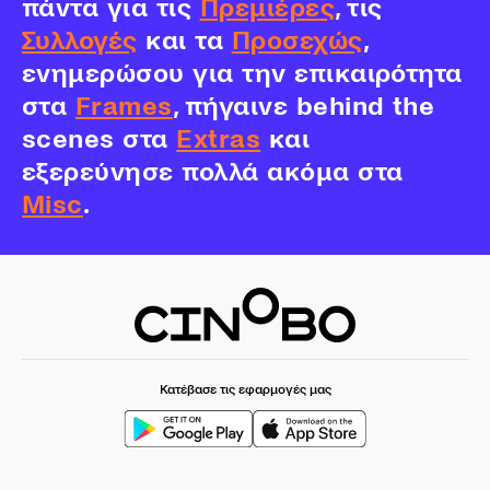
πάντα για τις
Πρεμιέρες
, τις
Συλλογές
και τα
Προσεχώς
,
ενημερώσου για την επικαιρότητα
στα
Frames
, πήγαινε behind the
scenes στα
Extras
και
εξερεύνησε πολλά ακόμα στα
Misc
.
Κατέβασε τις εφαρμογές μας