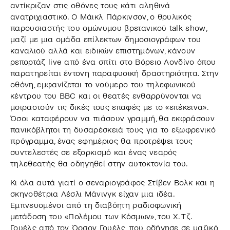
αντίκριζαν στις οθόνες τους κάτι αληθινά
ανατριχιαστικό. Ο Μάικλ Πάρκινσον, ο θρυλικός
παρουσιαστής του ομώνυμου βρετανικού talk show,
μαζί με μια ομάδα επίλεκτων δημοσιογράφων του
καναλιού αλλά και ειδικών επιστημόνων, κάνουν
ρεπορτάζ live από ένα σπίτι στο Βόρειο Λονδίνο όπου
παρατηρείται έντονη παραφυσική δραστηριότητα. Στην
οθόνη, εμφανίζεται το νούμερο του τηλεφωνικού
κέντρου του BBC και οι θεατές ενθαρρύνονται να
μοιραστούν τις δικές τους επαφές με το «επέκεινα».
Όσοι καταφέρουν να πιάσουν γραμμή, θα εκφράσουν
πανικόβλητοι τη δυσαρέσκειά τους για το εξωφρενικό
πρόγραμμα, ένας εφημέριος θα προτρέψει τους
συντελεστές σε εξορκισμό και ένας νεαρός
τηλεθεατής θα οδηγηθεί στην αυτοκτονία του.
Κι όλα αυτά γιατί ο σεναριογράφος Στίβεν Βολκ και η
σκηνοθέτρια Λέσλι Μάνινγκ είχαν μια ιδέα.
Εμπνευσμένοι από τη διαβόητη ραδιοφωνική
μετάδοση του «Πολέμου των Κόσμων», του Χ. Τζ.
Γουέλς από τον Όρσον Γουέλς, που οδήγησε σε μαζικό