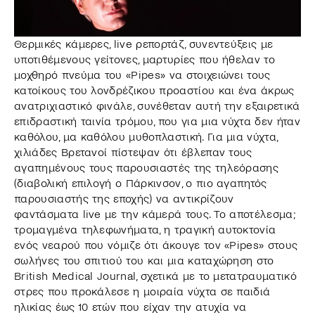
Θερμικές κάμερες, live ρεπορτάζ, συνεντεύξεις με
υποτιθέμενους γείτονες, μαρτυρίες που ήθελαν το
μοχθηρό πνεύμα του «Pipes» να στοιχειώνει τους
κατοίκους του λονδρέζικου προαστίου και ένα άκρως
ανατριχιαστικό φινάλε, συνέθεταν αυτή την εξαιρετικά
επιδραστική ταινία τρόμου, που για μια νύχτα δεν ήταν
καθόλου, μα καθόλου μυθοπλαστική. Για μια νύχτα,
χιλιάδες Βρετανοί πίστεψαν ότι έβλεπαν τους
αγαπημένους τους παρουσιαστές της τηλεόρασης
(διαβολική επιλογή ο Πάρκινσον, ο πιο αγαπητός
παρουσιαστής της εποχής) να αντικρίζουν
φαντάσματα live με την κάμερά τους. Το αποτέλεσμα;
τρομαγμένα τηλεφωνήματα, η τραγική αυτοκτονία
ενός νεαρού που νόμιζε ότι άκουγε τον «Pipes» στους
σωλήνες του σπιτιού του και μια καταχώρηση στο
British Medical Journal, σχετικά με το μετατραυματικό
στρες που προκάλεσε η μοιραία νύχτα σε παιδιά
ηλικίας έως 10 ετών που είχαν την ατυχία να