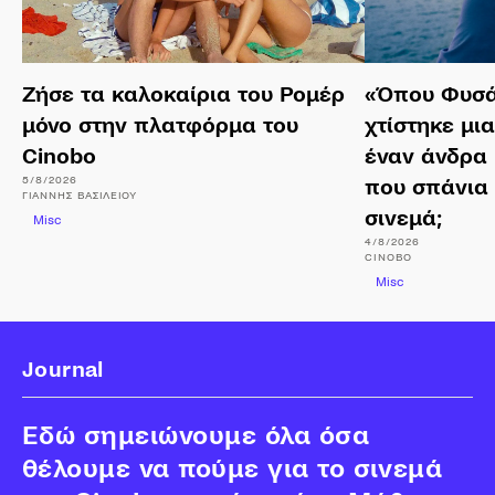
Ζήσε τα καλοκαίρια του Ρομέρ
«Όπου Φυσά
μόνο στην πλατφόρμα του
χτίστηκε μι
Cinobo
έναν άνδρα 
5/8/2026
που σπάνια
ΓΙΆΝΝΗΣ
ΒΑΣΙΛΕΊΟΥ
σινεμά;
Misc
4/8/2026
CINOBO
Misc
Journal
Εδώ σημειώνουμε όλα όσα
θέλουμε να πούμε για το σινεμά