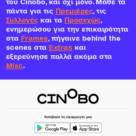
του Cinobo, και όχι μόνο. Μάθε τα
πάντα για τις
Πρεμιέρες
, τις
Συλλογές
και τα
Προσεχώς
,
ενημερώσου για την επικαιρότητα
στα
Frames
, πήγαινε behind the
scenes στα
Extras
και
εξερεύνησε πολλά ακόμα στα
Misc
.
Κατέβασε τις εφαρμογές μας