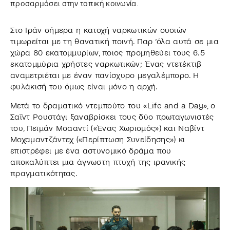
προσαρμόσει στην τοπική κοινωνία.
Στο Ιράν σήμερα η κατοχή ναρκωτικών ουσιών
τιμωρείται με τη θανατική ποινή. Παρ ‘όλα αυτά σε μια
χώρα 80 εκατομμυρίων, ποιος προμηθεύει τους 6.5
εκατομμύρια χρήστες ναρκωτικών; Ένας ντετέκτιβ
αναμετριέται με έναν πανίσχυρο μεγαλέμπορο. Η
φυλάκισή του όμως είναι μόνο η αρχή.
Μετά το δραματικό ντεμπούτο του «Life and a Day», ο
Σαΐντ Ρουστάγι ξαναβρίσκει τους δύο πρωταγωνιστές
του, Πεϊμάν Μοααντί («Ένας Χωρισμός») και Ναβίντ
Μοχαμαντζάντεχ («Περίπτωση Συνείδησης») κι
επιστρέφει με ένα αστυνομικό δράμα που
αποκαλύπτει μια άγνωστη πτυχή της ιρανικής
πραγματικότητας.