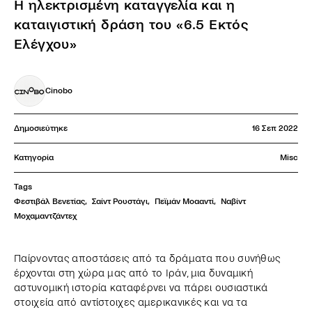
Η ηλεκτρισμένη καταγγελία και η
καταιγιστική δράση του «6.5 Εκτός
Ελέγχου»
Cinobo
Δημοσιεύτηκε
16 Σεπ 2022
Κατηγορία
Misc
Tags
Φεστιβάλ Βενετίας
,
Σαίντ Ρουστάγι
,
Πεϊμάν Μοααντί
,
Ναβίντ 
Μοχαμαντζάντεχ
Παίρνοντας αποστάσεις από τα δράματα που συνήθως
έρχονται στη χώρα μας από το Ιράν, μια δυναμική
αστυνομική ιστορία καταφέρνει να πάρει ουσιαστικά
στοιχεία από αντίστοιχες αμερικανικές και να τα