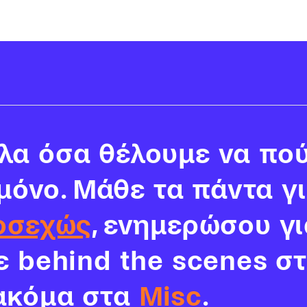
α όσα θέλουμε να πού
 μόνο. Μάθε τα πάντα γ
οσεχώς
, ενημερώσου γι
νε behind the scenes σ
ακόμα στα
Misc
.