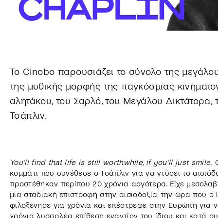
Το Cinobo παρουσιάζει το σύνολο της μεγάλο
της μυθικής μορφής της παγκόσμιας κινηματογ
αλητάκου, του Σαρλό, του Μεγάλου Δικτάτορα, 
Τσάπλιν.
You’ll find that life is still worthwhile, if you’ll just smile
. 
κομμάτι που συνέθεσε ο Τσάπλιν για να ντύσει το αισιό
προστέθηκαν περίπου 20 χρόνια αργότερα. Είχε μεσολαβ
μια σταδιακή επιστροφή στην αισιοδοξία, την ώρα που ο
φιλοξένησε για χρόνια και επέστρεφε στην Ευρώπη για ν
χρόνια λυσσαλέα επίθεση εναντίον του ίδιου και κατά σ