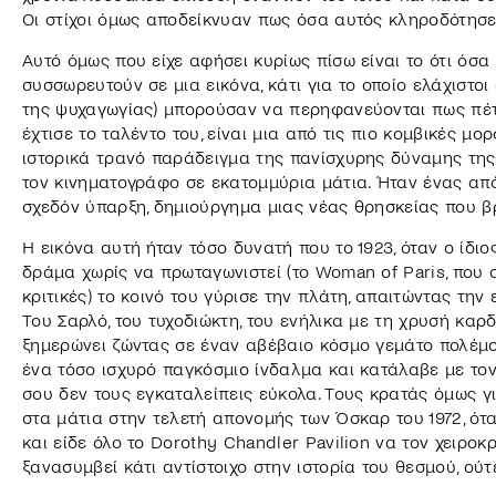
Οι στίχοι όμως αποδείκνυαν πως όσα αυτός κληροδότησε 
Αυτό όμως που είχε αφήσει κυρίως πίσω είναι το ότι όσ
συσσωρευτούν σε μια εικόνα, κάτι για το οποίο ελάχιστο
της ψυχαγωγίας) μπορούσαν να περηφανεύονται πως πέτυ
έχτισε το ταλέντο του, είναι μια από τις πιο κομβικές μ
ιστορικά τρανό παράδειγμα της πανίσχυρης δύναμης της
τον κινηματογράφο σε εκατομμύρια μάτια. Ήταν ένας απ
σχεδόν ύπαρξη, δημιούργημα μιας νέας θρησκείας που 
Η εικόνα αυτή ήταν τόσο δυνατή που το 1923, όταν ο ίδι
δράμα χωρίς να πρωταγωνιστεί (το Woman of Paris, που 
κριτικές) το κοινό του γύρισε την πλάτη, απαιτώντας την
Του Σαρλό, του τυχοδιώκτη, του ενήλικα με τη χρυσή καρδι
ξημερώνει ζώντας σε έναν αβέβαιο κόσμο γεμάτο πολέμο
ένα τόσο ισχυρό παγκόσμιο ίνδαλμα και κατάλαβε με το
σου δεν τους εγκαταλείπεις εύκολα. Τους κρατάς όμως γ
στα μάτια στην τελετή απονομής των Όσκαρ του 1972, ότ
και είδε όλο το Dorothy Chandler Pavilion να τον χειροκρ
ξανασυμβεί κάτι αντίστοιχο στην ιστορία του θεσμού, ούτ