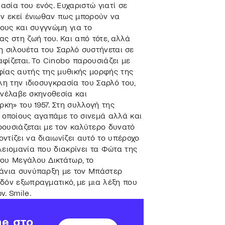
σία του ενός. Ευχαριστώ γιατί σε
αν εκεί ένιωθαν πως μπορούν να
τους και συγγνώμη για το
ς στη ζωή του. Και από τότε, αλλά
 η σιλουέτα του Σαρλό συστήνεται σε
αφίζεται. Το Cinobo παρουσιάζει με
φίας αυτής της μυθικής μορφής της
λη την ιδιοσυγκρασία του Σαρλό του,
 ανέλαβε σκηνοθεσία και
ρκη» του 1957. Στη συλλογή της
 οποίους αγαπάμε το σινεμά αλλά και
ρουσιάζεται με τον καλύτερο δυνατό
ντίζει να διαιωνίζει αυτό το υπέροχο
λειομανία που διακρίνει τα Φώτα της
του Μεγάλου Δικτάτωρ, το
πάνια συνύπαρξη με τον Μπάστερ
δόν εξωπραγματικό, με μια λέξη που
. Smile.
ne στο