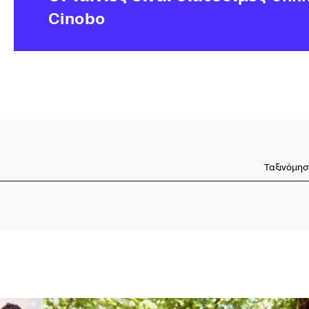
Cinobo
Ταξινόμησ