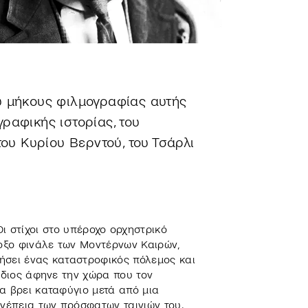
υ μήκους φιλμογραφίας αυτής
ραφικής ιστορίας, του
του Κυρίου Βερντού, του Τσάρλι
Οι στίχοι στο υπέροχο ορχηστρικό
δοξο φινάλε των Μοντέρνων Καιρών,
ήσει ένας καταστροφικός πόλεμος και
 ίδιος άφηνε την χώρα που τον
α βρει καταφύγιο μετά από μια
υνέπεια των πρόσφατων ταινιών του.