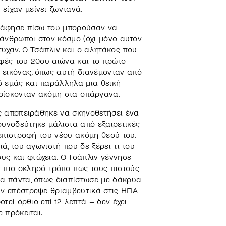
είχαν μείνει ζωντανά.
α άφησε πίσω του μπορούσαν να
ι άνθρωποι στον κόσμο (όχι μόνο αυτόν
χαν. Ο Τσάπλιν και ο αλητάκος που
ορφές του 20ου αιώνα και το πρώτο
 εικόνας, όπως αυτή διανέμονταν από
ό εμάς και παράλληλα μια θεϊκή
βρίσκονταν ακόμη στα σπάργανα.
ος αποπειράθηκε να σκηνοθετήσει ένα
συνοδεύτηκε μάλιστα από εξαιρετικές
 επιστροφή του νέου ακόμη θεού του.
ά, του αγωνιστή που δε ξέρει τι του
υς και φτώχεια. Ο Τσάπλιν γέννησε
ν πιο σκληρό τρόπο πως τους πιστούς
ια πάντα, όπως διαπίστωσε με δάκρυα
αν επέστρεψε θριαμβευτικά στις ΗΠΑ
οτεί όρθιο επί 12 λεπτά – δεν έχει
ε πρόκειται.