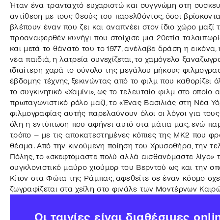
Ήταν ένα τρανταχτό ευχαριστώ και συγγνώμη στη συσκευα
αντίθεση με τους θεούς του παρελθόντος, όσοι βρίσκοντ
βλέπουν έναν που ζει και αναπνέει στον ίδιο χώρο μαζί 
προαναφερθέν κυνήγι που στοίχισε μια 20ετία ταλαιπωρία
και μετά το θάνατό του το 1977, ανέλαβε δράση η εικόνα,
νέα παιδιά, η λατρεία συνεχίζεται, το χαμόγελο ξαναζωγρ
ιδιαίτερη χαρά το σύνολο της μεγάλου μήκους φιλμογρα
έβδομης τέχνης, ξεκινώντας από το φιλμ που καθορίζει ό
το συγκινητικό «Χαμίνι», ως το τελευταίο φιλμ στο οποίο
πρωταγωνιστικό ρόλο μαζί, το «Ένας Βασιλιάς στη Νέα Υό
φιλμογραφίας αυτής παρελαύνουν όλοι οι λόγοι για τους
όλη η εντύπωση που αφήνει αυτό στα μάτια μας, ενώ πα
τρόπο – με τις αποκατεστημένες κόπιες της MK2 που φρο
θέαμα. Από την κινούμενη ποίηση του Χρυσοθήρα, την τε
Πόλης, το «σκεφτόμαστε πολύ αλλά αισθανόμαστε λίγο» 
συγκλονιστικό μαύρο χιούμορ του Βερντού ως και την σ
Κίτον στα Φώτα της Ράμπας, αφεθείτε σε έναν κόσμο σχε
ζωγραφίζεται στα χείλη στο φινάλε των Μοντέρνων Καιρών
Οι ταινίες είναι διαθέσιμες onli