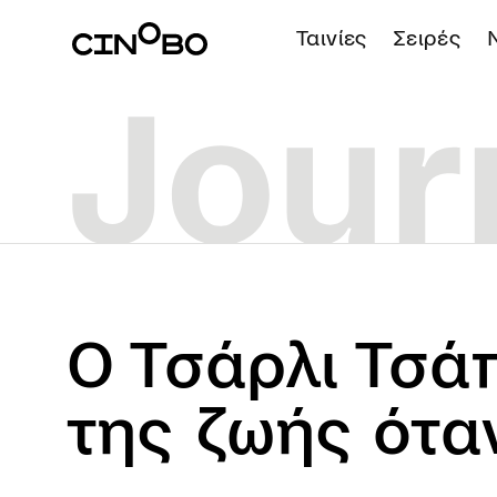
Ταινίες
Σειρές
Ο Τσάρλι Τσάπ
της ζωής ότα