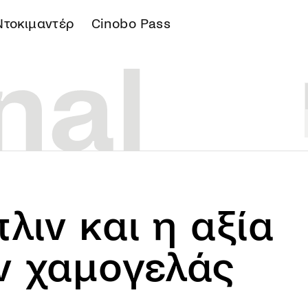
Ντοκιμαντέρ
Cinobo Pass
Α
λιν και η αξία
ν χαμογελάς