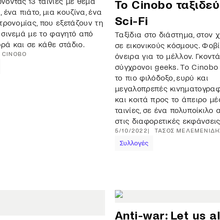
νοντας 13 ταινίες με θέμα
Το Cinobo ταξιδεύ
 ένα πιάτο, μια κουζίνα, ένα
Sci-Fi
στρονομίας, που εξετάζουν τη
 σινεμά με το φαγητό από
Ταξίδια στο διάστημα, στον 
ρά και σε κάθε στάδιο.
σε εικονικούς κόσμους. Φοβί
CINOBO
όνειρα για το μέλλον. Γκοντά
σύγχρονοι geeks. Το Cinobo
το πιο φιλόδοξο, ευρύ και
μεγαλοπρεπές κινηματογραφ
και κοιτά προς το άπειρο μέ
ταινίες, σε ένα πολυποίκιλο
στις διαφορετικές εκφάνσεις
5/10/2022
ΤΆΣΟΣ
ΜΕΛΕΜΕΝΊΔΗ
Συλλογές
Anti-war: Let us al