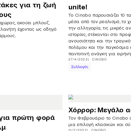
τάκες για τη ζωή
unite!
μους
Το Cinobo παρουσιάζει 10 τα
μέσα από τον ρεαλισμό, το χ
χώρας, ακούει μπλουζ,
την αλληγορία, τις μικρές α
 πλανήτη έχοντας ως οδηγό
ιστορίες, στέκονται στο προφ
άρμους.
ανουσιότητα και την τραγικό
πολέμου και την παγκόσμια 
παντοτινή ανάγκη για ειρήνη
27/4/2022
CINOBO
Συλλογές
Χόρρορ: Μεγάλο α
 για πρώτη φορά
Τον Φεβρουάριο το Cinobo 
μια επιλογή κλασικών και σ
λμ
11/2/2022
CINOBO