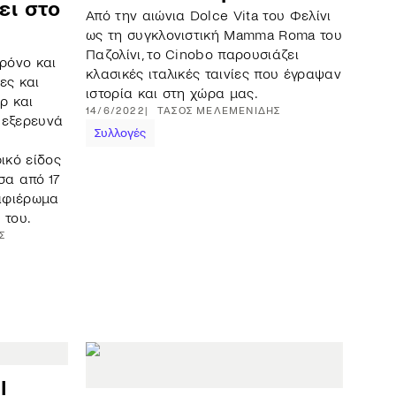
ει στο
Από την αιώνια Dolce Vita του Φελίνι
ως τη συγκλονιστική Mamma Roma του
Παζολίνι, το Cinobo παρουσιάζει
χρόνο και
κλασικές ιταλικές ταινίες που έγραψαν
ες και
ιστορία και στη χώρα μας.
ρ και
14/6/2022
ΤΆΣΟΣ
ΜΕΛΕΜΕΝΊΔΗΣ
 εξερευνά
Συλλογές
ικό είδος
σα από 17
 αφιέρωμα
 του.
Σ
l