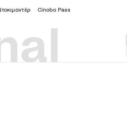
Ντοκιμαντέρ
Cinobo Pass
Α