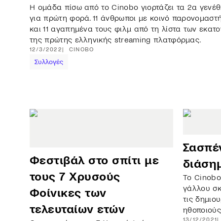
Η ομάδα πίσω από το Cinobo γιορτάζει τα 2α γενέθ
για πρώτη φορά. 11 άνθρωποι με κοινό παρονομαστή
και 11 αγαπημένα τους φιλμ από τη λίστα των εκατ
της πρώτης ελληνικής streaming πλατφόρμας.
12/3/2022
CINOBO
Συλλογές
Σασπέν
Φεστιβάλ στο σπίτι με
διάση
τους 7 Χρυσούς
Το Cinobo
γάλλου σκ
Φοίνικες των
τις δημιο
τελευταίων ετών
ηθοποιούς
13/12/2021