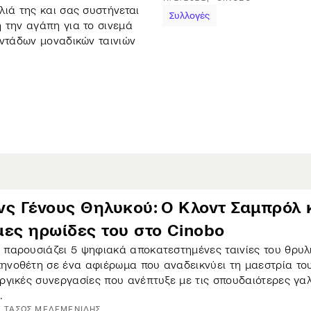
λιά της και σας συστήνεται
Συλλογές
 την αγάπη για το σινεμά
οντάδων μοναδικών ταινιών
ς Γένους Θηλυκού: Ο Κλοντ Σαμπρόλ κ
μες ηρωίδες του στο Cinobo
 παρουσιάζει 5 ψηφιακά αποκατεστημένες ταινίες του θρυλ
ηνοθέτη σε ένα αφιέρωμα που αναδεικνύει τη μαεστρία το
υργικές συνεργασίες που ανέπτυξε με τις σπουδαιότερες γα
.
ΤΆΣΟΣ
ΜΕΛΕΜΕΝΊΔΗΣ