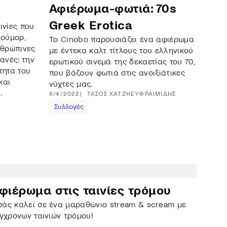
Αφιέρωμα-φωτιά: 70s
Greek Erotica
ινίες που
ιούμορ,
Το Cinobo παρουσιάζει ένα αφιέρωμα
νθρώπινες
με έντεκα καλτ τίτλους του ελληνικού
ανές: την
ερωτικού σινεμά της δεκαετίας του 70,
τητα του
που βάζουν φωτιά στις ανοιξιάτικες
και
νύχτες μας.
.
6/4/2022
ΤΆΣΟΣ
ΧΑΤΖΗΕΥΦΡΑΙΜΊΔΗΣ
Συλλογές
φιέρωμα στις ταινίες τρόμου
σάς καλεί σε ένα μαραθώνιο stream & scream με
ύγχρονων ταινιών τρόμου!