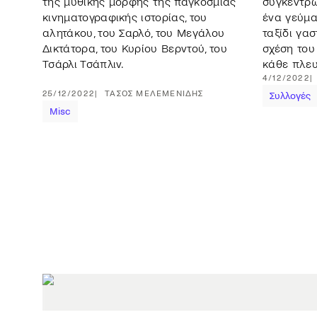
της μυθικής μορφής της παγκόσμιας
συγκεντρώ
κινηματογραφικής ιστορίας, του
ένα γεύμα,
αλητάκου, του Σαρλό, του Μεγάλου
ταξίδι γα
Δικτάτορα, του Κυρίου Βερντού, του
σχέση του
Τσάρλι Τσάπλιν.
κάθε πλευ
4/12/2022
25/12/2022
ΤΆΣΟΣ
ΜΕΛΕΜΕΝΊΔΗΣ
Συλλογές
Misc