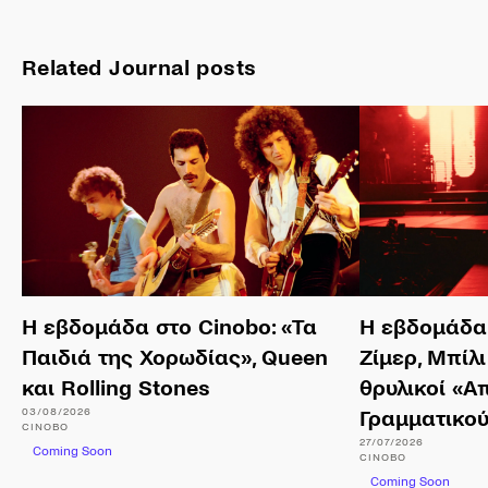
Related Journal posts
Η εβδομάδα στο Cinobo: «Τα
Η εβδομάδα 
Παιδιά της Χορωδίας», Queen
Ζίμερ, Μπίλι
και Rolling Stones
θρυλικοί «Α
03/08/2026
Γραμματικο
CINOBO
27/07/2026
Coming Soon
CINOBO
Coming Soon