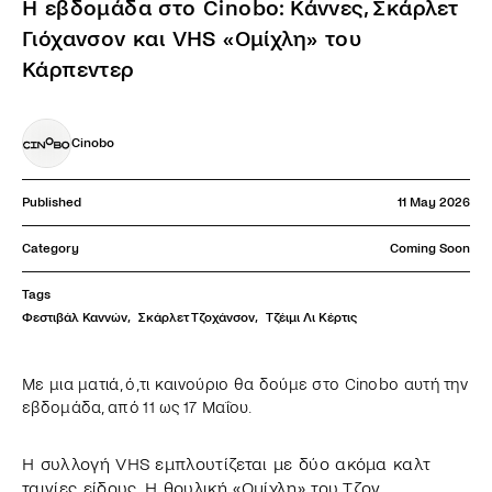
Η εβδομάδα στο Cinobo: Κάννες, Σκάρλετ
Γιόχανσον και VHS «Ομίχλη» του
Κάρπεντερ
Cinobo
Published
11 May 2026
Category
Coming Soon
Tags
Φεστιβάλ Καννών
,
Σκάρλετ Τζοχάνσον
,
Τζέιμι Λι Κέρτις
Με μια ματιά, ό,τι καινούριο θα δούμε στο Cinobo αυτή την
εβδομάδα, από 11 ως 17 Μαΐου.
Η συλλογή VHS εμπλουτίζεται με δύο ακόμα καλτ
ταινίες είδους. Η θρυλική «Ομίχλη» του Τζον