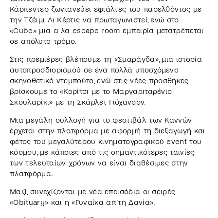
Κάρπεντερ ζωντανεύει εφιάλτες του παρελθόντος με
την Τζέιμι Λι Κέρτις να πρωταγωνιστεί, ενώ στο
«Cube» μια α λα escape room εμπειρία μετατρέπεται
σε απόλυτο τρόμο.
Στις πρεμιέρες βλέπουμε τη «Σμαράγδα», μια ιστορία
αυτοπροσδιορισμού σε ένα πολλά υποσχόμενο
σκηνοθετικό ντεμπούτο, ενώ στις νέες προσθήκες
βρίσκουμε το «Κορίτσι με το Μαργαριταρένιο
Σκουλαρίκι» με τη Σκάρλετ Γιόχανσον.
Μια μεγάλη συλλογή για το φεστιβάλ των Καννών
έρχεται στην πλατφόρμα με αφορμή τη διεξαγωγή και
φέτος του μεγαλύτερου κινηματογραφικού event του
κόσμου, με κάποιες από τις σημαντικότερες ταινίες
των τελευταίων χρόνων να είναι διαθέσιμες στην
πλατφόρμα.
Μαζί, συνεχίζονται με νέα επεισόδια οι σειρές
«Obituary» και η «Γυναίκα απ’τη Δανία».