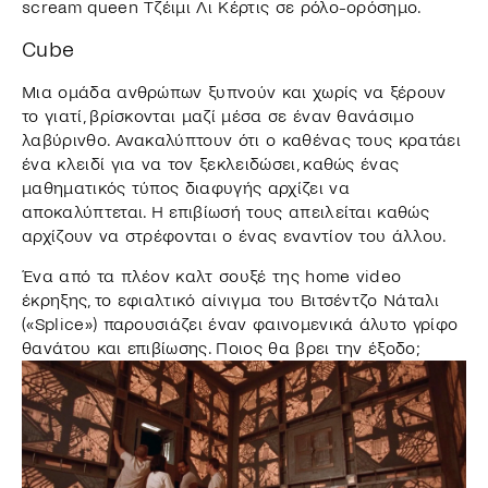
scream queen Τζέιμι Λι Κέρτις σε ρόλο-ορόσημο.
Cube
Μια ομάδα ανθρώπων ξυπνούν και χωρίς να ξέρουν
το γιατί, βρίσκονται μαζί μέσα σε έναν θανάσιμο
λαβύρινθο. Ανακαλύπτουν ότι ο καθένας τους κρατάει
ένα κλειδί για να τον ξεκλειδώσει, καθώς ένας
μαθηματικός τύπος διαφυγής αρχίζει να
αποκαλύπτεται. Η επιβίωσή τους απειλείται καθώς
αρχίζουν να στρέφονται ο ένας εναντίον του άλλου.
Ένα από τα πλέον καλτ σουξέ της home video
έκρηξης, το εφιαλτικό αίνιγμα του Βιτσέντζο Νάταλι
(«Splice») παρουσιάζει έναν φαινομενικά άλυτο γρίφο
θανάτου και επιβίωσης. Ποιος θα βρει την έξοδο;