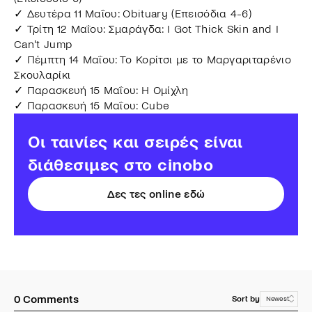
✓ Δευτέρα 11 Μαΐου: Obituary (Επεισόδια 4-6)
✓ Τρίτη 12 Μαΐου: Σμαράγδα: I Got Thick Skin and I
Can't Jump
✓ Πέμπτη 14 Μαΐου: Το Κορίτσι με το Μαργαριταρένιο
Σκουλαρίκι
✓ Παρασκευή 15 Μαΐου: Η Ομίχλη
✓ Παρασκευή 15 Μαΐου: Cube
Οι ταινίες και σειρές είναι
διάθεσιμες στο cinobo
Δες τες online εδώ
0
Comments
Sort by
Newest