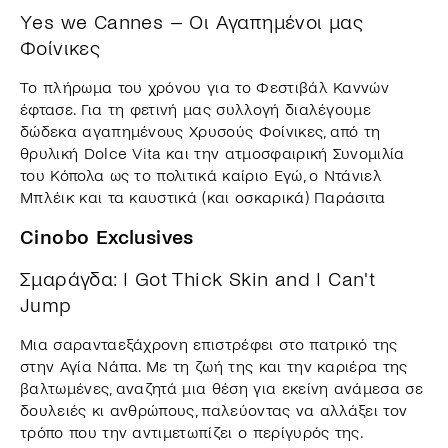
Υes we Cannes – Οι Αγαπημένοι μας
Φοίνικες
Το πλήρωμα του χρόνου για το Φεστιβάλ Καννών
έφτασε. Για τη φετινή μας συλλογή διαλέγουμε
δώδεκα αγαπημένους Χρυσούς Φοίνικες, από τη
θρυλική Dolce Vita και την ατμοσφαιρική Συνομιλία
του Κόπολα ως τo πολιτικά καίριο Eγώ, ο Ντάνιελ
Μπλέικ και τα καυστικά (και οσκαρικά) Παράσιτα
Cinobo Exclusives
Σμαράγδα: I Got Thick Skin and I Can't
Jump
Μια σαρανταεξάχρονη επιστρέφει στο πατρικό της
στην Αγία Νάπα. Με τη ζωή της και την καριέρα της
βαλτωμένες, αναζητά μια θέση για εκείνη ανάμεσα σε
δουλειές κι ανθρώπους, παλεύοντας να αλλάξει τον
τρόπο που την αντιμετωπίζει ο περίγυρός της.