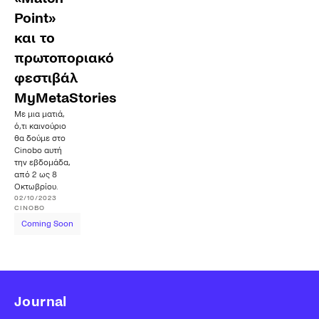
Point»
και το
πρωτοποριακό
φεστιβάλ
MyMetaStories
Με μια ματιά,
ό,τι καινούριο
θα δούμε στο
Cinobo αυτή
την εβδομάδα,
από 2 ως 8
Οκτωβρίου.
02/10/2023
CINOBO
Coming Soon
Journal