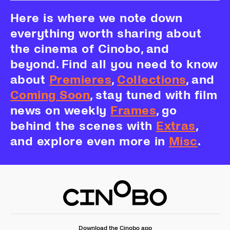
Here is where we note down
everything worth sharing about
the cinema of Cinobo, and
beyond. Find all you need to know
about
Premieres
,
Collections
, and
Coming Soon
, stay tuned with film
news on weekly
Frames
, go
behind the scenes with
Extras
,
and explore even more in
Misc
.
Download the Cinobo app