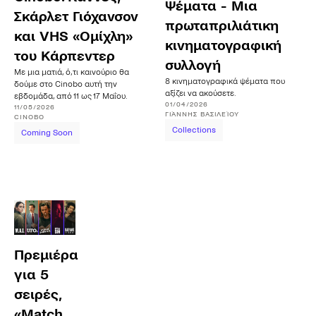
Ψέματα - Μια
Σκάρλετ Γιόχανσον
πρωταπριλιάτικη
και VHS «Ομίχλη»
κινηματογραφική
του Κάρπεντερ
συλλογή
Με μια ματιά, ό,τι καινούριο θα
8 κινηματογραφικά ψέματα που
δούμε στο Cinobo αυτή την
αξίζει να ακούσετε.
εβδομάδα, από 11 ως 17 Μαΐου.
01/04/2026
11/05/2026
ΓΙΆΝΝΗΣ
ΒΑΣΙΛΕΊΟΥ
CINOBO
Collections
Coming Soon
Πρεμιέρα
για 5
σειρές,
«Match