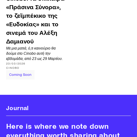
«Πράσινα Σύνορα»,
το ζεϊμπέκικο της
«Ευδοκίας» και το
σινεμά του Αλέξη
Δαμιανού
Με μια ματιά, ό,τι καινούριο θα
δούμε στο Cinobo αυτή την
εβδομάδα, από 23 ως 29 Μαρτίου.
23/03/2026
CINOBO
Coming Soon
Journal
Here is where we note down
everything worth sharing about