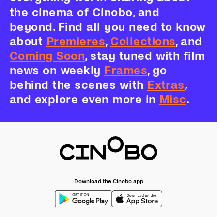
the cinema of Cinobo, and
beyond. Find all you need to know
about
Premieres
,
Collections
, and
Coming Soon
, stay tuned with film
news on weekly
Frames
, go
behind the scenes with
Extras
,
and explore even more in
Misc
.
Download the Cinobo app