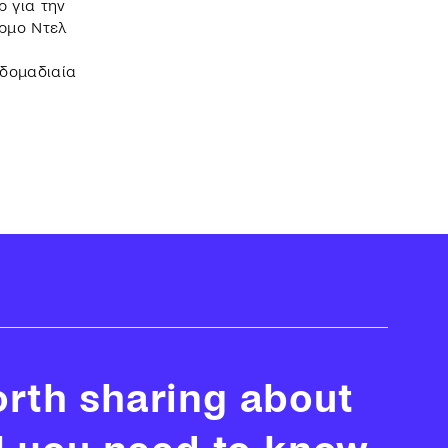
ρ για την
έρμο Ντελ
βδομαδιαία
rth sharing about