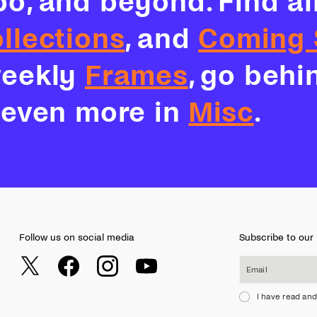
bo, and beyond. Find a
llections
, and
Coming 
weekly
Frames
, go behi
e even more in
Misc
.
Follow us on social media
Subscribe to our
Email
I have read and