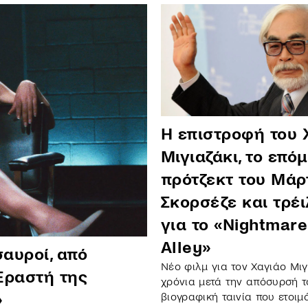
Η επιστροφή του 
Μιγιαζάκι, το επό
πρότζεκτ του Μάρ
Σκορσέζε και τρέι
για το «Nightmare
Alley»
αυροί, από
Νέο φιλμ για τον Χαγιάο Μιγι
Εραστή της
χρόνια μετά την απόσυρσή τ
βιογραφική ταινία που ετοιμ
»