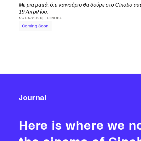
Με μια ματιά, ό,τι καινούριο θα δούμε στο Cinobo α
19 Απριλίου.
13/04/2026
CINOBO
Coming Soon
Journal
Here is where we n