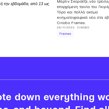
Μάρτιν Σκορσέζε, νέο τρέιλε
υτή την εβδομάδα, από 13 ως
επερχόμενη ταινία του Γκιγι
Τόρο και πολλά ακόμα
κινηματογραφικά νέα στα ε
Cinobo Frames.
26/11/2021
CINOBO
Frames
ote down everything wo