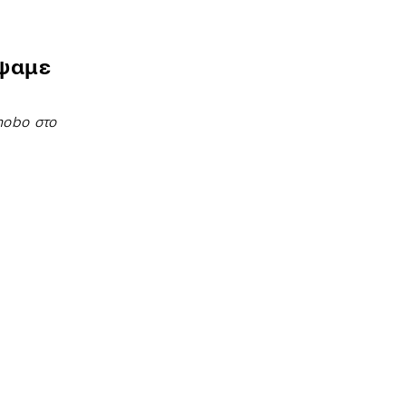
έψαμε
nobo στο