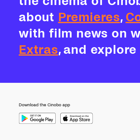
the cinema of Cino
about
Premieres
,
Co
with film news on 
Extras
, and explor
Download the Cinobo app