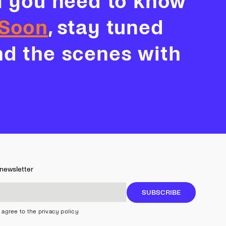
ll you need to know
Soon
, stay tuned
nd the scenes with
 newsletter
SUBSCRIBE
 agree to the privacy policy