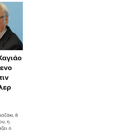
Χαγιάο
μενο
τιν
λερ
αζάκι, 8
ου, η
άζει ο