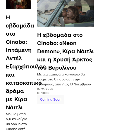
Η
εβδομάδα
στο
Η εβδομάδα στο
Cinobo:
Cinobo: «Neon
Ιπτάμενη
Demon», Κίρα Νάιτλι
Αντέλ
και η Χρυσή Άρκτος
Εξαρχόπουλος
του Βερολίνου
και
Με μια ματιά, ό,τι καινούριο θα
δούμε στο Cinobo αυτή την
κατασκοπικό
εβδομάδα, από 7 ως 13 Νοεμβρίου.
07/11/2022
δράμα
CINOBO
με Κίρα
Coming Soon
Νάιτλι
Με μια ματιά,
ό,τι καινούριο
θα δούμε στο
Cinobo αυτή