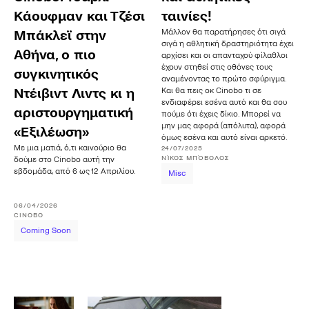
Κάουφμαν και Τζέσι
ταινίες!
Μάλλον θα παρατήρησες ότι σιγά
Μπάκλεϊ στην
σιγά η αθλητική δραστηριότητα έχει
Αθήνα, ο πιο
αρχίσει και οι απανταχού φίλαθλοι
έχουν στηθεί στις οθόνες τους
συγκινητικός
αναμένοντας το πρώτο σφύριγμα.
Ντέιβιντ Λιντς κι η
Και θα πεις οκ Cinobo τι σε
ενδιαφέρει εσένα αυτό και θα σου
αριστουργηματική
πούμε ότι έχεις δίκιο. Μπορεί να
μην μας αφορά (απόλυτα), αφορά
«Εξιλέωση»
όμως εσένα και αυτό είναι αρκετό.
Με μια ματιά, ό,τι καινούριο θα
24/07/2025
ΝΊΚΟΣ
ΜΠΌΒΟΛΟΣ
δούμε στο Cinobo αυτή την
εβδομάδα, από 6 ως 12 Απριλίου.
Misc
06/04/2026
CINOBO
Coming Soon