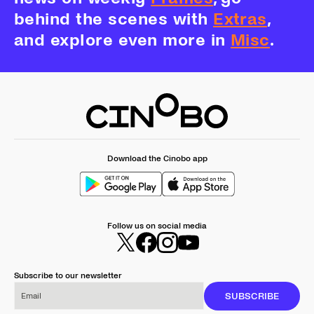
behind the scenes with
Extras
,
and explore even more in
Misc
.
Download the Cinobo app
Follow us on social media
Subscribe to our newsletter
Email
SUBSCRIBE