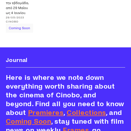
την εβδομάδα,
από 29 Μαΐου
ως 4 Ιουνίου.
29/05/2023
CINOBO
Coming Soon
Journal
Here is where we note down
everything worth sharing about
the cinema of Cinobo, and
beyond. Find all you need to know
about
Premieres
,
Collections
, and
Coming Soon
, stay tuned with film
news on weekly
Frames
, go