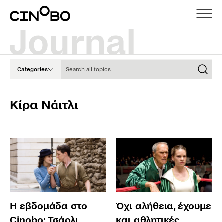
Search all topics
Categories
Κίρα Νάιτλι
Η εβδομάδα στο
Όχι αλήθεια, έχουμε
Cinobo: Τσάρλι
και αθλητικές