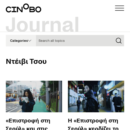
Search all topics
Categories
Ντέιβι Τσου
«Επιστροφή στη
Η «Επιστροφή στη
Σεούλ» και στις
Σεούλ» κερδίζει το