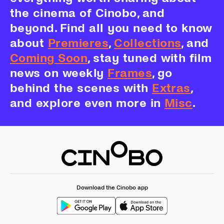
the cinema of Cinobo, and
beyond. Find all you need to know
about
Premieres
,
Collections
, and
Coming Soon
, stay tuned with film
news on weekly
Frames
, go
behind the scenes with
Extras
,
and explore even more in
Misc
.
Download the Cinobo app