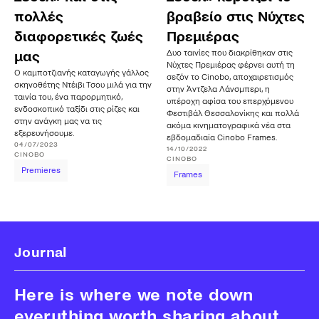
πολλές
βραβείο στις Νύχτες
διαφορετικές ζωές
Πρεμιέρας
Δυο ταινίες που διακρίθηκαν στις
μας
Νύχτες Πρεμιέρας φέρνει αυτή τη
Ο καμποτζιανής καταγωγής γάλλος
σεζόν το Cinobo, αποχαιρετισμός
σκηνοθέτης Ντέιβι Τσου μιλά για την
στην Άντζελα Λάνσμπερι, η
ταινία του, ένα παρορμητικό,
υπέροχη αφίσα του επερχόμενου
ενδοσκοπικό ταξίδι στις ρίζες και
Φεστιβάλ Θεσσαλονίκης και πολλά
στην ανάγκη μας να τις
ακόμα κινηματογραφικά νέα στα
εξερευνήσουμε.
εβδομαδιαία Cinobo Frames.
04/07/2023
14/10/2022
CINOBO
CINOBO
Premieres
Frames
Journal
Here is where we note down
everything worth sharing about