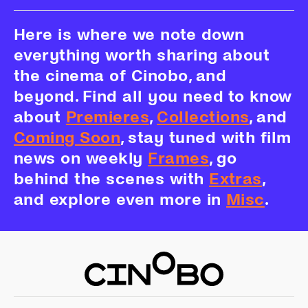
Here is where we note down
everything worth sharing about
the cinema of Cinobo, and
beyond. Find all you need to know
about
Premieres
,
Collections
, and
Coming Soon
, stay tuned with film
news on weekly
Frames
, go
behind the scenes with
Extras
,
and explore even more in
Misc
.