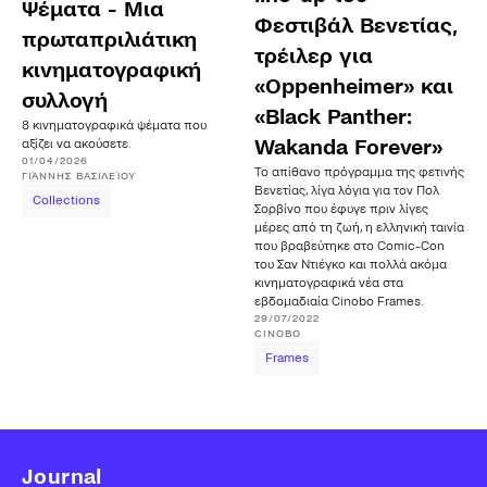
Ψέματα - Μια
Φεστιβάλ Βενετίας,
πρωταπριλιάτικη
τρέιλερ για
κινηματογραφική
«Oppenheimer» και
συλλογή
«Black Panther:
8 κινηματογραφικά ψέματα που
Wakanda Forever»
αξίζει να ακούσετε.
01/04/2026
Το απίθανο πρόγραμμα της φετινής
ΓΙΆΝΝΗΣ
ΒΑΣΙΛΕΊΟΥ
Βενετίας, λίγα λόγια για τον Πολ
Collections
Σορβίνο που έφυγε πριν λίγες
μέρες από τη ζωή, η ελληνική ταινία
που βραβεύτηκε στο Comic-Con
του Σαν Ντιέγκο και πολλά ακόμα
κινηματογραφικά νέα στα
εβδομαδιαία Cinobo Frames.
29/07/2022
CINOBO
Frames
Journal