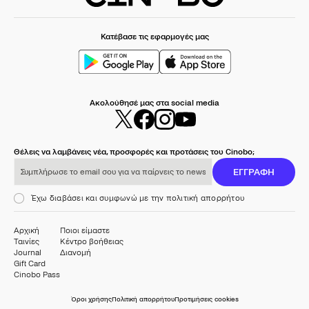
Κατέβασε τις εφαρμογές μας
Ακολούθησέ μας στα social media
Θέλεις να λαμβάνεις νέα, προσφορές και προτάσεις του Cinobo;
Συμπλήρωσε το email σου για να παίρνεις το newsletter μας
ΕΓΓΡΑΦΗ
Έχω διαβάσει και συμφωνώ με την πολιτική απορρήτου
Αρχική
Ποιοι είμαστε
Ταινίες
Κέντρο βοήθειας
Journal
Διανομή
Gift Card
Cinobo Pass
Όροι χρήσης
Πολιτική απορρήτου
Προτιμήσεις cookies