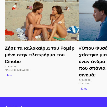
Ζήσε τα καλοκαίρια του Ρομέρ
«Όπου Φυσά
μόνο στην πλατφόρμα του
χτίστηκε μι
Cinobo
έναν άνδρα 
5/8/2026
που σπάνια
ΓΙΆΝΝΗΣ
ΒΑΣΙΛΕΊΟΥ
σινεμά;
Misc
4/8/2026
CINOBO
Misc