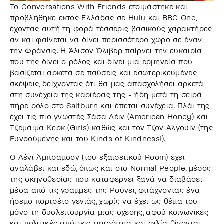
Το Conversations With Friends ετοιμάστηκε και
προβλήθηκε εκτός Ελλάδας σε Hulu και BBC One,
έχοντας αυτή τη φορά τέσσερις βασικούς χαρακτήρες,
αν και φαίνεται να δίνει περισσότερο χώρο σε έναν,
την Φράνσις. Η Άλισον Όλιβερ παίρνει την ευκαιρία
που της δίνει ο ρόλος και δίνει μια ερμηνεία που
βασίζεται αρκετά σε παύσεις και εσωτερικευμένες
σκέψεις, δείχνοντας ότι θα μας απασχολήσει αρκετά
στη συνέχεια της καριέρας της - ήδη μετά τη σειρά
πήρε ρόλο στο Saltburn και έπεται συνέχεια. Πλάι της
έχει τις πιο γνωστές Σάσα Λέιν (American Honey) και
Τζεμάιμα Κερκ (Girls) καθώς και τον Τζον Άλγουιν (της
Ευνοούμενης και του Kinds of Kindness!).
Ο Λένι Άμπραμσον (του εξαιρετικού Room) έχει
αναλάβει και εδώ, όπως και στο Normal People, μέρος
της σκηνοθεσίας που καταφέρνει ξανά να διαβάσει
μέσα από τις γραμμές της Ρούνεϊ, φτιάχνοντας ένα
ήρεμο πορτρέτο γενιάς, χωρίς να έχει ως θέμα του
μόνο τη δυσλειτουργία μιας σχέσης, αφού κοινωνικές
και πολιτικές απόψεις, μητρότητα και φιλία θίγονται