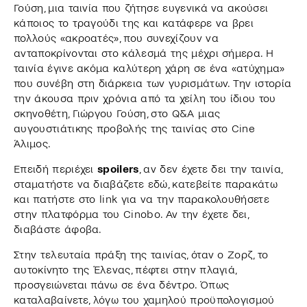
Γούση, μια ταινία που ζήτησε ευγενικά να ακούσει
κάποιος το τραγούδι της και κατάφερε να βρει
πολλούς «ακροατές», που συνεχίζουν να
ανταποκρίνονται στο κάλεσμά της μέχρι σήμερα. Η
ταινία έγινε ακόμα καλύτερη χάρη σε ένα «ατύχημα»
που συνέβη στη διάρκεια των γυρισμάτων. Tην ιστορία
την άκουσα πριν χρόνια από τα χείλη του ίδιου του
σκηνοθέτη, Γιώργου Γούση, στο Q&A μιας
αυγουστιάτικης προβολής της ταινίας στο Cine
Άλιμος.
Επειδή περιέχει
spoilers
, αν δεν έχετε δει την ταινία,
σταματήστε να διαβάζετε εδώ, κατεβείτε παρακάτω
και πατήστε στο link για να την παρακολουθήσετε
στην πλατφόρμα του Cinobo. Αν την έχετε δει,
διαβάστε άφοβα.
Στην τελευταία πράξη της ταινίας, όταν ο Ζορζ, το
αυτοκίνητο της Έλενας, πέφτει στην πλαγιά,
προσγειώνεται πάνω σε ένα δέντρο. Όπως
καταλαβαίνετε, λόγω του χαμηλού προϋπολογισμού