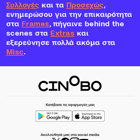
Συλλογές
και τα
Προσεχώς
,
ενημερώσου για την επικαιρότητα
στα
Frames
, πήγαινε behind the
scenes στα
Extras
και
εξερεύνησε πολλά ακόμα στα
Misc
.
Κατέβασε τις εφαρμογές μας
Ακολούθησέ μας στα social media