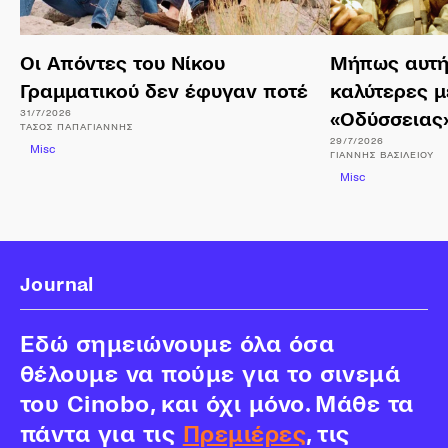
Οι Απόντες του Νίκου
Μήπως αυτή 
Γραμματικού δεν έφυγαν ποτέ
καλύτερες 
31/7/2026
«Οδύσσειας»
ΤΆΣΟΣ
ΠΑΠΑΓΙΆΝΝΗΣ
29/7/2026
Misc
ΓΙΆΝΝΗΣ
ΒΑΣΙΛΕΊΟΥ
Misc
Journal
Εδώ σημειώνουμε όλα όσα
θέλουμε να πούμε για το σινεμά
του Cinobo, και όχι μόνο. Μάθε τα
πάντα για τις
Πρεμιέρες
, τις