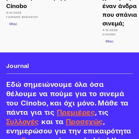
Cinobo
έναν άνδρα 
5/8/2026
που σπάνια
ΓΙΆΝΝΗΣ
ΒΑΣΙΛΕΊΟΥ
σινεμά;
Misc
4/8/2026
CINOBO
Misc
Journal
Εδώ σημειώνουμε όλα όσα
θέλουμε να πούμε για το σινεμά
του Cinobo, και όχι μόνο. Μάθε τα
πάντα για τις
Πρεμιέρες
, τις
Συλλογές
και τα
Προσεχώς
,
ενημερώσου για την επικαιρότητα