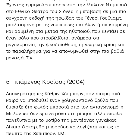
Έχοντας ερμηνεύσει πρόσφατα την Μπλανς Ντιμπουά
στο Εθνικό Θέατρο του Σίδνευ, η μετάβαση σε μια πιο
σύγχρονη εκδοχή της ηρωίδας του Τένεσί Γουίλιαμς,
μπολιασμένη με τις νευρώσεις του Άλεν, ήταν κομμένη
και ραμμένη στα μέτρα της ηθοποιού, που κεντάει σε
έναν ρόλο που στροβιλίζεται ανάμεσα στη
μεγαλομανία, την ψευδαίσθηση, τη νευρική κρίση και
το παραλήρημα, για να απογυμνωθεί στην πιο βαθιά
μοναξιά. Τ.Χ.
5. Ιπτάμενος Κροίσος (2004)
Ασυγκράτητη ως Κάθριν Χέπμπορν, σαν έτοιμη από
καιρό να υποδυθεί έναν χολιγουντιανό θρύλο που
έμοιαζε έτη φωτός μπροστά από τον ανταγωνισμό, η
Μπλάνσετ δεν έμεινε μόνο στη μίμηση άλλα έπαιξε
πανέξυπνα με το μοτίβο της μοντέρνας γυναίκας.
Δίκαιο Όσκαρ, θα μπορούσε να λογίζεται και ως το
πέμπτο της Χέπμπορν. Τ.Μ.