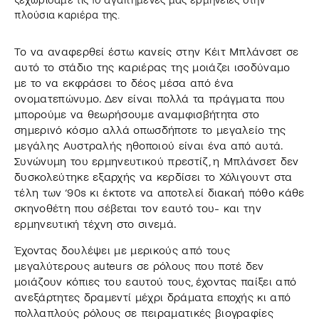
πλούσια καριέρα της.
Το να αναφερθεί έστω κανείς στην Κέιτ Μπλάνσετ σε
αυτό το στάδιο της καριέρας της μοιάζει ισοδύναμο
με το να εκφράσει το δέος μέσα από ένα
ονοματεπώνυμο. Δεν είναι πολλά τα πράγματα που
μπορούμε να θεωρήσουμε αναμφισβήτητα στο
σημερινό κόσμο αλλά οπωσδήποτε το μεγαλείο της
μεγάλης Αυστραλής ηθοποιού είναι ένα από αυτά.
Συνώνυμη του ερμηνευτικού πρεστίζ, η Μπλάνσετ δεν
δυσκολεύτηκε εξαρχής να κερδίσει το Χόλιγουντ στα
τέλη των ‘90s κι έκτοτε να αποτελεί διακαή πόθο κάθε
σκηνοθέτη που σέβεται τον εαυτό του- και την
ερμηνευτική τέχνη στο σινεμά.
Έχοντας δουλέψει με μερικούς από τους
μεγαλύτερους auteurs σε ρόλους που ποτέ δεν
μοιάζουν κόπιες του εαυτού τους, έχοντας παίξει από
ανεξάρτητες δραμεντί μέχρι δράματα εποχής κι από
πολλαπλούς ρόλους σε πειραματικές βιογραφίες