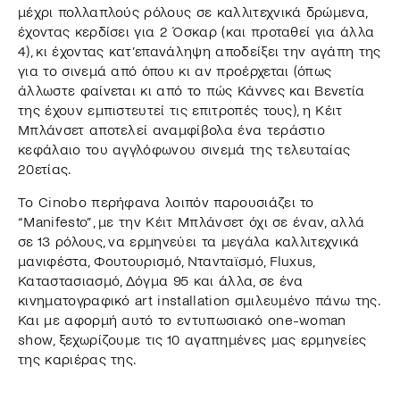
μέχρι πολλαπλούς ρόλους σε καλλιτεχνικά δρώμενα,
έχοντας κερδίσει για 2 Όσκαρ (και προταθεί για άλλα
4), κι έχοντας κατ’επανάληψη αποδείξει την αγάπη της
για το σινεμά από όπου κι αν προέρχεται (όπως
άλλωστε φαίνεται κι από το πώς Κάννες και Βενετία
της έχουν εμπιστευτεί τις επιτροπές τους), η Κέιτ
Μπλάνσετ αποτελεί αναμφίβολα ένα τεράστιο
κεφάλαιο του αγγλόφωνου σινεμά της τελευταίας
20ετίας.
Το Cinobo περήφανα λοιπόν παρουσιάζει το
“Manifesto”, με την Κέιτ Μπλάνσετ όχι σε έναν, αλλά
σε 13 ρόλους, να ερμηνεύει τα μεγάλα καλλιτεχνικά
μανιφέστα, Φουτουρισμό, Ντανταϊσμό, Fluxus,
Καταστασιασμό, Δόγμα 95 και άλλα, σε ένα
κινηματογραφικό art installation σμιλευμένο πάνω της.
Και με αφορμή αυτό το εντυπωσιακό one-woman
show, ξεχωρίζουμε τις 10 αγαπημένες μας ερμηνείες
της καριέρας της.