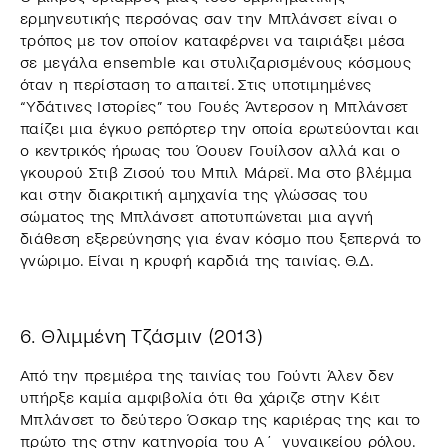
ερμηνευτικής περσόνας σαν την Μπλάνσετ είναι ο
τρόπος με τον οποίον καταφέρνει να ταιριάξει μέσα
σε μεγάλα ensemble και στυλιζαρισμένους κόσμους
όταν η περίσταση το απαιτεί. Στις υποτιμημένες
“Υδάτινες Ιστορίες” του Γουές Άντερσον η Μπλάνσετ
παίζει μια έγκυο ρεπόρτερ την οποία ερωτεύονται και
ο κεντρικός ήρωας του Όουεν Γουίλσον αλλά και ο
γκουρού Στιβ Ζισού του Μπιλ Μάρεϊ. Μα στο βλέμμα
και στην διακριτική αμηχανία της γλώσσας του
σώματος της Μπλάνσετ αποτυπώνεται μια αγνή
διάθεση εξερεύνησης για έναν κόσμο που ξεπερνά το
γνώριμο. Είναι η κρυφή καρδιά της ταινίας. Θ.Δ.
6. Θλιμμένη Τζάσμιν (2013)
Από την πρεμιέρα της ταινίας του Γούντι Άλεν δεν
υπήρξε καμία αμφιβολία ότι θα χάριζε στην Κέιτ
Μπλάνσετ το δεύτερο Όσκαρ της καριέρας της και το
πρώτο της στην κατηγορία του Α΄ γυναικείου ρόλου.