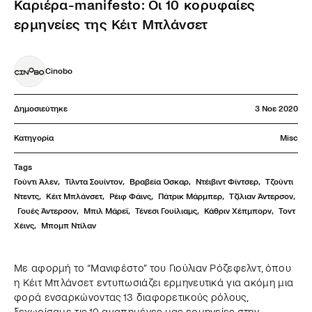
Καριέρα-manifesto: Οι 10 κορυφαίες
ερμηνείες της Κέιτ Μπλάνσετ
Cinobo
Δημοσιεύτηκε
3 Νοε 2020
Κατηγορία
Misc
Tags
Γούντι Άλεν
,
Τίλντα Σουίντον
,
Βραβεία Όσκαρ
,
Ντέιβιντ Φίντσερ
,
Τζούντι 
Ντεντς
,
Κέιτ Μπλάνσετ
,
Ρέιφ Φάινς
,
Πάτρικ Μάρμπερ
,
Τζίλιαν Άντερσον
,
Γουές Άντερσον
,
Μπιλ Μάρεϊ
,
Τένεσι Γουίλιαμς
,
Κάθριν Χέπμπορν
,
Τοντ 
Χέινς
,
Μπομπ Ντίλαν
Με αφορμή το “Μανιφέστο” του Γιούλιαν Ρόζεφελντ, όπου
η Κέιτ Μπλάνσετ εντυπωσιάζει ερμηνευτικά για ακόμη μια
φορά ενσαρκώνοντας 13 διαφορετικούς ρόλους,
ξεχωρίσαμε τις 10 αγαπημένες μας ερμηνείες στην