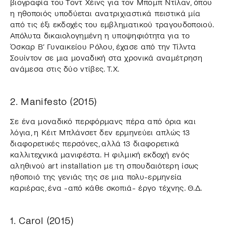
βιογραφία του Τοντ Χέινς για τον Μπομπ Ντίλαν, όπου
η ηθοποιός υποδύεται ανατριχιαστικά πειστικά μία
από τις έξι εκδοχές του εμβληματικού τραγουδοποιού.
Απόλυτα δικαιολογημένη η υποψηφιότητα για το
Όσκαρ Β’ Γυναικείου Ρόλου, έχασε από την Τίλντα
Σουίντον σε μια μοναδική στα χρονικά αναμέτρηση
ανάμεσα στις δύο ντίβες. Τ.Χ.
2. Manifesto (2015)
Σε ένα μοναδικό περφόρμανς πέρα από όρια και
λόγια, η Κέιτ Μπλάνσετ δεν ερμηνεύει απλώς 13
διαφορετικές περσόνες, αλλά 13 διαφορετικά
καλλιτεχνικά μανιφέστα. Η φιλμική εκδοχή ενός
αληθινού art installation με τη σπουδαιότερη ίσως
ηθοποιό της γενιάς της σε μια πολυ-ερμηνεία
καριέρας, ένα -από κάθε σκοπιά- έργο τέχνης. Θ.Δ.
1. Carol (2015)