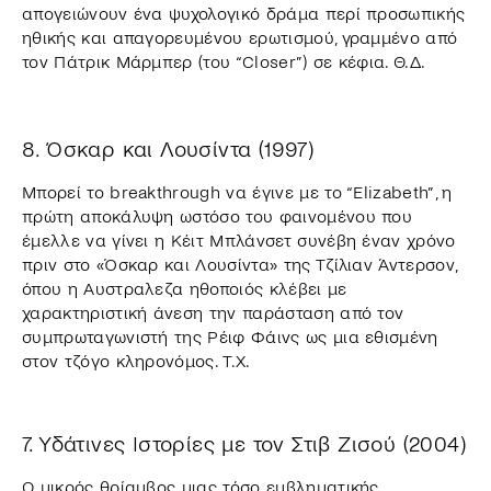
απογειώνουν ένα ψυχολογικό δράμα περί προσωπικής
ηθικής και απαγορευμένου ερωτισμού, γραμμένο από
τον Πάτρικ Μάρμπερ (του “Closer”) σε κέφια. Θ.Δ.
8. Όσκαρ και Λουσίντα (1997)
Μπορεί το breakthrough να έγινε με το “Elizabeth”, η
πρώτη αποκάλυψη ωστόσο του φαινομένου που
έμελλε να γίνει η Κέιτ Μπλάνσετ συνέβη έναν χρόνο
πριν στο «Όσκαρ και Λουσίντα» της Τζίλιαν Άντερσον,
όπου η Αυστραλεζα ηθοποιός κλέβει με
χαρακτηριστική άνεση την παράσταση από τον
συμπρωταγωνιστή της Ρέιφ Φάινς ως μια εθισμένη
στον τζόγο κληρονόμος. T.X.
7. Υδάτινες Ιστορίες με τον Στιβ Ζισού (2004)
Ο μικρός θρίαμβος μιας τόσο εμβληματικής