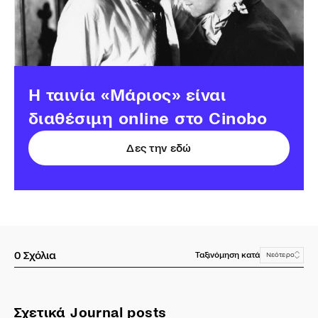
Η ταινία «Μάριος» είναι
διαθέσιμη online στο Cinobo
Δες την εδώ
0
Σχόλια
Ταξινόμηση κατά
Νεότερο
Σχετικά Journal posts