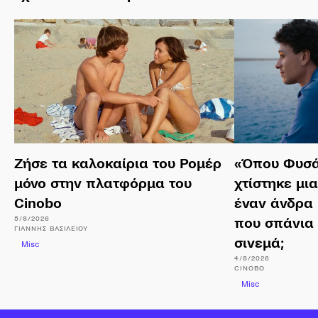
Ζήσε τα καλοκαίρια του Ρομέρ
«Όπου Φυσά
μόνο στην πλατφόρμα του
χτίστηκε μι
Cinobo
έναν άνδρα 
5/8/2026
που σπάνια
ΓΙΆΝΝΗΣ
ΒΑΣΙΛΕΊΟΥ
σινεμά;
Misc
4/8/2026
CINOBO
Misc