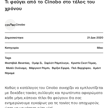
Τι φεύγει από το Cinobo στο τέλος του
χρόνου
Cinobo
Δημοσιεύτηκε
21 Δεκ 2020
Κατηγορία
Misc
Tags
Φεστιβάλ Βενετίας
,
Ομάρ Σι
,
Σαρλότ Ράμπλινγκ
,
Κριστίν Σκοτ Τόμας
,
Μισέλ Ουίλιαμς
,
Μάργκοτ Ρόμπι
,
Βιρζινί Εφιρά
,
Πολ Βερχόφεν
,
Αμέντ 
Ντραμέ
Καθώς ο κατάλογος του Cinobo συνεχίζει να εμπλουτίζεται
με δεκάδες ταινίες, συλλογές και πρωτότυπα αφιερώματα
κάθε μήνα, κάποιοι τίτλοι θα φεύγουν. Θα σας
ενημερώνουμε εγκαίρως για τις ταινίες που αποχωρούν,
ώστε να μη χάσετε ούτε μία!