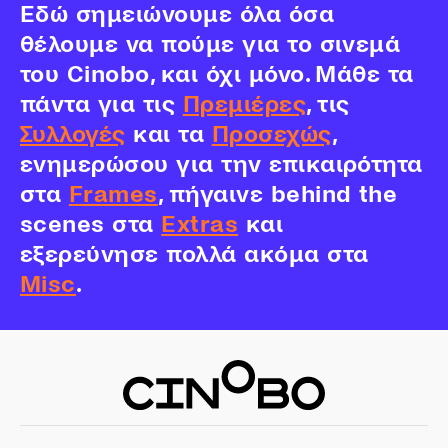
Εδώ σημειώνουμε όλα όσα
θέλουμε να πούμε για το σινεμά
του Cinobo, και όχι μόνο. Μάθε τα
πάντα για τις
Πρεμιέρες
, τις
Συλλογές
και τα
Προσεχώς
,
ενημερώσου για την επικαιρότητα
στα
Frames
, πήγαινε behind the
scenes στα
Extras
και
εξερεύνησε πολλά ακόμα στα
Misc
.