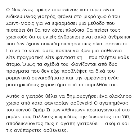
Ο Νοκ, ένας πρώην απατεώνας που τώρα είναι
ειδικευμένος γιατρός, φτάνει στο μικρό χωριό του
Σαιντ-Μορίς για να εφαρμόσει μια μέθοδο που
πιστεύει ότι θα τον κάνει πλούσιο: θα πείσει τους
χωρικούς ότι οι υγιείς άνθρωποι είναι απλά άνθρωποι
που δεν έχουν συνειδητοποιήσει πως είναι άρρωστοι.
Για να το κάνει αυτό, πρέπει να βρει μια ασθένεια –
είτε πραγματική είτε φανταστική – που πλήττει κάθε
άτομο. Όμως, τα σχέδιά του κλονίζονται από δύο
πράγματα που δεν είχε προβλέψει: τα δικά του
ρομαντικά συναισθήματα και την εμφάνιση ενός
μυστηριώδους χαρακτήρα από το παρελθόν του.
Αυτός ο γιατρός θέλει να δημιουργήσει ένα ολόκληρο
χωριό από κατά φαντασίαν ασθενείς! Ο αγαπημένος
του κοινού Ομάρ Σι των «Άθικτων» πρωταγωνιστεί στο
ριμέικ μιας Γαλλικής κωμωδίας της δεκαετίας του ‘50,
αποδεικνύοντας πως η αγάπη γιατρεύει – ακόμα και
τις ανύπαρκτες ασθένειες.