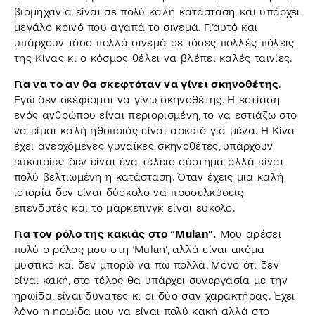
βιομηχανία είναι σε πολύ καλή κατάσταση, και υπάρχει
μεγάλο κοινό που αγαπά το σινεμά. Γι’αυτό και
υπάρχουν τόσο πολλά σινεμά σε τόσες πολλές πόλεις
της Κίνας κι ο κόσμος θέλει να βλέπει καλές ταινίες.
Για να το αν θα σκεφτόταν να γίνει σκηνοθέτης
.
Εγώ δεν σκέφτομαι να γίνω σκηνοθέτης. Η εστίαση
ενός ανθρώπου είναι περιορισμένη, το να εστιάζω στο
να είμαι καλή ηθοποιός είναι αρκετό για μένα. Η Κίνα
έχει ανερχόμενες γυναίκες σκηνοθέτες, υπάρχουν
ευκαιρίες, δεν είναι ένα τέλειο σύστημα αλλά είναι
πολύ βελτιωμένη η κατάσταση. Όταν έχεις μια καλή
ιστορία δεν είναι δύσκολο να προσελκύσεις
επενδυτές και το μάρκετινγκ είναι εύκολο.
Για τον ρόλο της κακιάς στο “Mulan”.
Μου αρέσει
πολύ ο ρόλος μου στη ‘Mulan’, αλλά είναι ακόμα
μυστικό και δεν μπορώ να πω πολλά. Μόνο ότι δεν
είναι κακή, στο τέλος θα υπάρχει συνεργασία με την
ηρωίδα, είναι δυνατές κι οι δύο σαν χαρακτήρας. Έχει
λόγο η ηρωίδα μου να είναι πολύ κακή αλλά στο