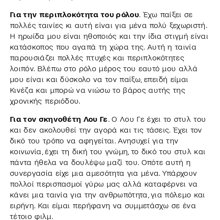
Για την περιπλοκότητα του ρόλου
. Έχω παίξει σε
πολλές ταινίες κι αυτή είναι για μένα πολύ ξεχωριστή.
Η ηρωίδα μου είναι ηθοποιός και την ίδια στιγμή είναι
κατάσκοπος που αγαπά τη χώρα της. Αυτή η ταινία
παρουσιάζει πολλές πτυχές και περιπλοκότητες
λοιπόν. Βλέπω στο ρόλο μέρος του εαυτό μου αλλά
μου είναι και δύσκολο να τον παίξω, επειδή είμαι
Κινέζα και μπορώ να νιώσω το βάρος αυτής της
χρονικής περιόδου.
Για τον σκηνοθέτη Λου Γε
. Ο Λου Γε έχει το στυλ του
και δεν ακολουθεί την αγορά και τις τάσεις. Έχει τον
δικό του τρόπο να αφηγείται. Ανησυχεί για την
κοινωνία, έχει τη δική του γνώμη, το δικό του στυλ και
πάντα ήθελα να δουλέψω μαζί του. Οπότε αυτή η
συνεργασία είχε μια αμεσότητα για μένα. Υπάρχουν
πολλοί περισπασμοί γύρω μας αλλά καταφέρνει να
κάνει μια ταινία για την ανθρωπότητα, για πόλεμο και
ειρήνη. Και είμαι περήφανη να συμμετάσχω σε ένα
τέτοιο φιλμ.