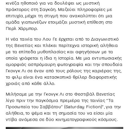
κινέζα ηθοποιό για να δουλέψει ως μυστική
πράκτορας στη Σαγκάη. Μαζεύει πληροφορίες με
επιτυχία, μέχρι τη στιγμή που ανακαλύπτει ότι μια
ομάδα γιαπωνέζων ετοιμάζει μυστική επίθεση στο
Περλ Χάρμπορ.
Η νέα ταινία του Λου Γε έρχεται από το Διαγωνιστικό
της Βενετίας και πλέκει περίτεχνα ιστορική αλήθεια
με τα επίπεδα μυθοπλασίας και αφηγήσεων με τα
οποία γράφεται η ίδια η Ιστορία. Με μια εντυπωσιακής
ομορφιάς ασπρόμαυρη φωτογραφία και την σπουδαία
Γκονγκ Λι σε έναν από τους ρόλους της καριέρας της,
το φιλμ είναι ένα κατασκοπικό θρίλερ διαφορετικής
χροιάς από κάθε άλλο.
Μιλήσαμε με την Γκονγκ Λι στο Φεστιβάλ Βενετίας
λίγο πριν την παγκόσμια πρεμιέρα της ταινίας “Τα
Προσωπεία του Σαββάτου” (Saturday Fiction)”, για την
αλήθεια, το ψέμα και τη σημασία του να είσαι μία
ντίβα ανάμεσα σε δύο κινηματογραφικούς κόσμους.