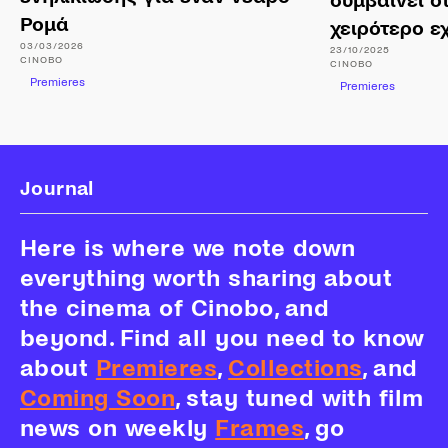
συμβαίνει ό
Ρομά
χειρότερο ε
03/03/2026
23/10/2025
CINOBO
CINOBO
Premieres
Premieres
Journal
Here is where we note down
everything worth sharing about
the cinema of Cinobo, and
beyond. Find all you need to know
about
Premieres
,
Collections
, and
Coming Soon
, stay tuned with film
news on weekly
Frames
, go