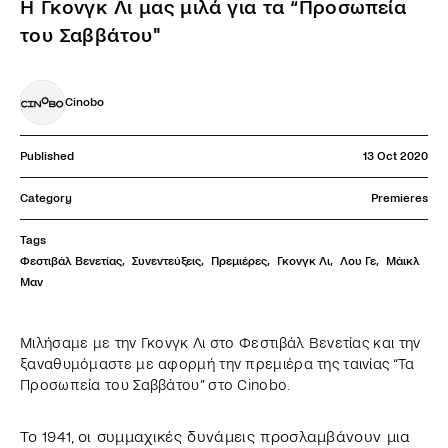
Η Γκονγκ Λι μας μιλά για τα “Προσωπεία
του Σαββάτου"
Cinobo
Published
13 Oct 2020
Category
Premieres
Tags
Φεστιβάλ Βενετίας
,
Συνεντεύξεις
,
Πρεμιέρες
,
Γκονγκ Λι
,
Λου Γε
,
Μάικλ 
Μαν
Μιλήσαμε με την Γκονγκ Λι στο Φεστιβάλ Βενετίας και την
ξαναθυμόμαστε με αφορμή την πρεμιέρα της ταινίας “Τα
Προσωπεία του Σαββάτου” στο Cinobo.
Το 1941, οι συμμαχικές δυνάμεις προσλαμβάνουν μια