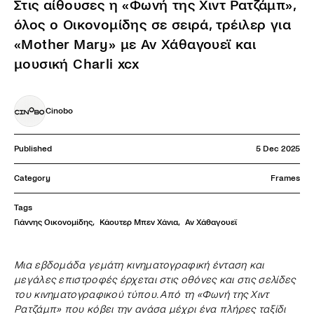
Στις αίθουσες η «Φωνή της Χιντ Ρατζάμπ»,
όλος ο Οικονομίδης σε σειρά, τρέιλερ για
«Mother Mary» με Αν Χάθαγουεϊ και
μουσική Charli xcx
Cinobo
Published
5 Dec 2025
Category
Frames
Tags
Γιάννης Οικονομίδης
,
Κάουτερ Μπεν Χάνια
,
Αν Χάθαγουεϊ
Μια εβδομάδα γεμάτη κινηματογραφική ένταση και
μεγάλες επιστροφές έρχεται στις οθόνες και στις σελίδες
του κινηματογραφικού τύπου. Από τη «Φωνή της Χιντ
Ρατζάμπ» που κόβει την ανάσα μέχρι ένα πλήρες ταξίδι