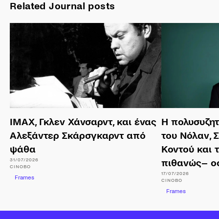
Related Journal posts
ΙΜΑΧ, Γκλεν Χάνσαρντ, και ένας
Η πολυσυζη
Αλεξάντερ Σκάρσγκαρντ από
του Νόλαν, 
ψάθα
Κοντού και 
31/07/2026
πιθανώς– ο
CINOBO
17/07/2026
Frames
CINOBO
Frames