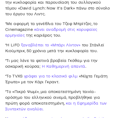
την κυκλοφορία και παρουσίαση του συλλογικού
τόμου «David Lynch: Now It’s Dark» πάνω στο σύνολο
του έργου του Λιντς.
*Με αφορμή τα γενέθλια του Τζεφ Μπρίτζες, το
Cinemagazine
κάνει αναδρομή στις κορυφαίες
ερμηνείες
της καριέρας του.
*Η LiFO
ξαναβλέπει το «Μπάρι Λίντον»
του Στάνλεϊ
Κιούμπρικ, 50 χρόνια μετά την κυκλοφορία του.
*Τι μας λένε τα φετινά βραβεία Γκόθαμ για την
οσκαρική κούρσα;
Η Καθημερινή απαντά
.
*Το TVXS
γράφει για το κλασικό φιλμ
«Νύχτα Γεμάτη
Έρωτα» με τον Κάρι Γκραντ.
*Το «Πικρό Ψωμί», μια αποκατεστημένη ταινία-
ορόσημο του ελληνικού σινεμά, προβλήθηκε για
πρώτη φορά αποκατεστημένη,
και η Εφημερίδα των
Συντακτών αναλύει.