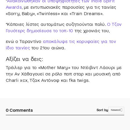
*
Ανακοινώθηκαν οι υποψηφιότητες των Indie Spirit
Awards
, με εντυπωσιακές παρουσίες για τις ταινίες
«Sorry, Baby», «Twinless» και «Train Dreams».
*Κάποιες λίστες αυτομάτως συζητιούνται πολύ.
Ο Τζον
Γουότερς δημοσίευσε το τοπ-10
της χρονιάς του,
ενώ ο Ταραντίνο
αποκάλυψε τις κορυφαίες για τον
ίδιο ταινίες
του 21ου αιώνα.
Αξίζει να δεις:
Τρέιλερ για το «Mother Mary» του Ντέιβιντ Λάουρι με
την Αν Χάθαγουεϊ σε ρόλο ποπ σταρ και μουσική από
Charli xcx, Τζακ Αντόνοφ και fka twigs.
0
Comments
Sort by
Newest