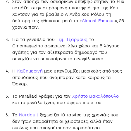
Στον απόηχο των οσκαρικών υποψηφιοτήτων, το Flix
εστιάζει στην απρόσμενη υποψηφιότητα της Κέιτ
Χάντσον για το βραβείο Α’ Ανδρικού Ρόλου, τη
δεύτερη της ηθοποιού μετά το «
Almost Famous
», 26
χρόνια πριν.
Για τα γενέθλια του
Τζιμ Τζάρμους
, το
Cinemagazine αφιερώνει λίγο χώρο και 5 λόγους
αγάπης για τον αξεπέραστο δημιουργό που
συνεχίζει να συνεπαίρνει το σινεφίλ κοινό.
Η
Καθημερινή
μας υπενθυμίζει μερικούς από τους
σπουδαίους που σνόμπαραν κατά καιρούς τα
Όσκαρ.
Το Parallaxi γράφει για τον
Χρήστο Βακαλόπουλο
και το μεγάλο ίχνος που άφησε πίσω του.
Το
Nerdcult
ξεχωρίζει 10 ταινίες της χρονιάς που
δεν ήταν απαραίτητα οι χειρότερες, αλλά ήταν
εκείνες που απογοήτευσαν περισσότερο.