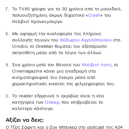
Το TVXS γράφει για τα 30 χρόνια από το μοναδικό,
πολυσυζητημένο, άκρως διχαστικό «
Crash
» του
Ντέιβιντ Κρόνενμπεργκ.
Με αφορμή την κυκλοφορία της πλήρους
συλλογής ταινιών του
Θόδωρου Αγγελόπουλου
στο
Cinobo, το OneMan θυμάται τον αξεπέραστο
σκηνοθέτη μέσα από τα λόγια των άλλων.
Ένα χρόνο μετά τον θάνατο του
Ντέιβιντ Λιντς
, το
Cinemagazine κάνει μια αναδρομή στα
κινηματογραφικά του όνειρα μέσα από
χαρακτηριστικές εικόνες της φιλμογραφίας του.
Το reader εξερευνά τι ακριβώς είναι η νέα
κατηγορία των
Όσκαρ
, που επιβραβεύει το
καλύτερο κάστινγκ.
Αξίζει να δεις:
Ο Τζος Σάφντι και ο Σον Μπέικερ στο podcast της Α24