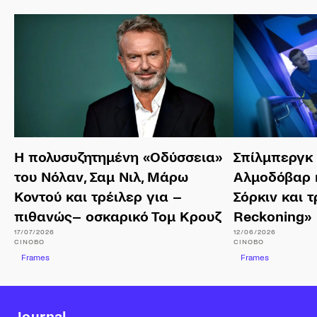
Η πολυσυζητημένη «Οδύσσεια»
Σπίλμπεργκ 
του Νόλαν, Σαμ Νιλ, Μάρω
Αλμοδόβαρ κ
Κοντού και τρέιλερ για –
Σόρκιν και τ
πιθανώς– οσκαρικό Τομ Κρουζ
Reckoning»
17/07/2026
12/06/2026
CINOBO
CINOBO
Frames
Frames
Journal