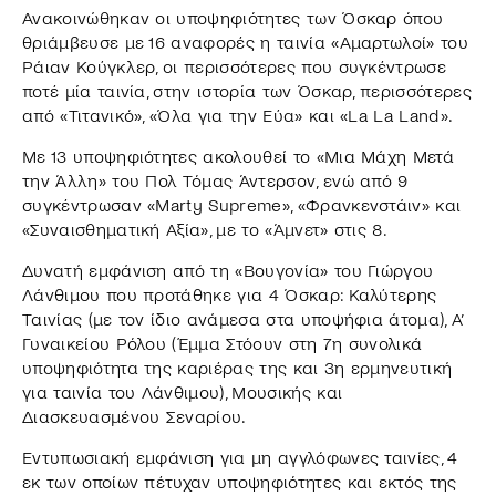
Ανακοινώθηκαν οι υποψηφιότητες των Όσκαρ όπου
θριάμβευσε με 16 αναφορές η ταινία «Αμαρτωλοί» του
Ράιαν Κούγκλερ, οι περισσότερες που συγκέντρωσε
ποτέ μία ταινία, στην ιστορία των Όσκαρ, περισσότερες
από «Τιτανικό», «Όλα για την Εύα» και «La La Land».
Με 13 υποψηφιότητες ακολουθεί το «Μια Μάχη Μετά
την Άλλη» του Πολ Τόμας Άντερσον, ενώ από 9
συγκέντρωσαν «Marty Supreme», «Φρανκενστάιν» και
«Συναισθηματική Αξία», με το «Άμνετ» στις 8.
Δυνατή εμφάνιση από τη «Βουγονία» του Γιώργου
Λάνθιμου που προτάθηκε για 4 Όσκαρ: Καλύτερης
Ταινίας (με τον ίδιο ανάμεσα στα υποψήφια άτομα), Α’
Γυναικείου Ρόλου (Έμμα Στόουν στη 7η συνολικά
υποψηφιότητα της καριέρας της και 3η ερμηνευτική
για ταινία του Λάνθιμου), Μουσικής και
Διασκευασμένου Σεναρίου.
Εντυπωσιακή εμφάνιση για μη αγγλόφωνες ταινίες, 4
εκ των οποίων πέτυχαν υποψηφιότητες και εκτός της