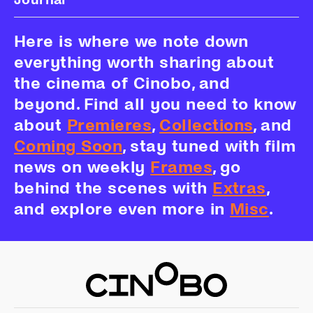
Here is where we note down
everything worth sharing about
the cinema of Cinobo, and
beyond. Find all you need to know
about
Premieres
,
Collections
, and
Coming Soon
, stay tuned with film
news on weekly
Frames
, go
behind the scenes with
Extras
,
and explore even more in
Misc
.