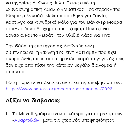
κατηγορίας Διεθνούς Φιλμ. Εκτός από τη
«Συναισθηματική Αξία», ο «Μυστικός Πράκτορας» του
Κλέμπερ Μεντόζα Φίλιο προτάθηκε για Ταινία,
Κάστινγκ και Α’ Ανδρικό Ρόλο για τον Βάγκνερ Μούρα,
το «Ένα Απλό Ατύχημα» του Τζαφάρ Παναχί για
Σενάριο, και το «Σιράτ» του Ολιβιέ Λάσε για Ήχο.
Την 5άδα της κατηγορίας Διεθνούς Φιλμ
συμπληρώνει η «Φωνή της Χιντ Ρατζάμπ» που έχει
ακόμα ένθερμους υποστηρικτές, παρά το γεγονός πως
δεν είχε από πίσω της κάποιον μεγάλο διανομέα ή
στούντιο.
Εδώ μπορείτε να δείτε αναλυτικά τις υποψηφιότητες.
https://www.oscars.org/oscars/ceremonies/2026
Αξίζει να διαβάσεις:
Το MoveIt γράφει αναλυτικότερα για τα ρεκόρ των
«
Αμαρτωλών
» μετά τις χτεσινές υποψηφιότητες.