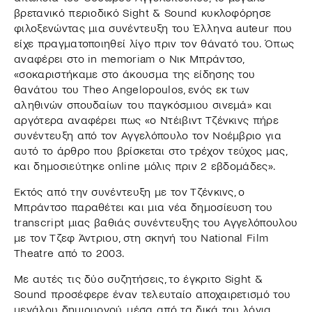
βρετανικό περιοδικό Sight & Sound κυκλοφόρησε
φιλοξενώντας μια συνέντευξη του Έλληνα auteur που
είχε πραγματοποιηθεί λίγο πριν τον θάνατό του. Όπως
αναφέρει στο in memoriam ο Νικ Μπράντσο,
«σοκαριστήκαμε στο άκουσμα της είδησης του
θανάτου του Theo Angelopoulos, ενός εκ των
αληθινών σπουδαίων του παγκόσμιου σινεμά» και
αργότερα αναφέρει πως «ο Ντέιβιντ Τζένκινς πήρε
συνέντευξη από τον Αγγελόπουλο τον Νοέμβριο για
αυτό το άρθρο που βρίσκεται στο τρέχον τεύχος μας,
και δημοσιεύτηκε online μόλις πριν 2 εβδομάδες».
Εκτός από την συνέντευξη με τον Τζένκινς, ο
Μπράντσο παραθέτει και μια νέα δημοσίευση του
transcript μιας βαθιάς συνέντευξης του Αγγελόπουλου
με τον Τζεφ Άντριου, στη σκηνή του National Film
Theatre από το 2003.
Με αυτές τις δύο συζητήσεις, το έγκριτο Sight &
Sound προσέφερε έναν τελευταίο αποχαιρετισμό του
μεγάλου δημιουργού, μέσα από τα δικά του λόγια.