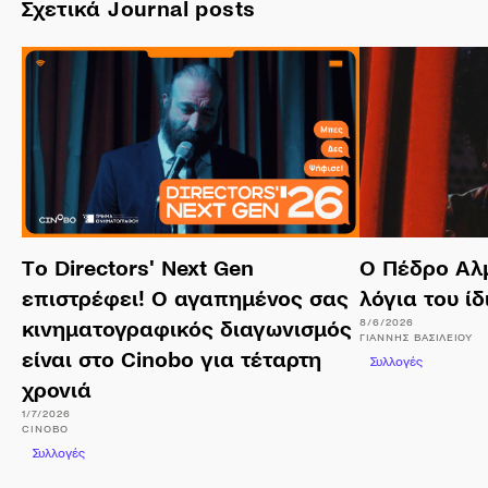
Σχετικά Journal posts
Tο Directors' Next Gen
Ο Πέδρο Αλ
επιστρέφει! Ο αγαπημένος σας
λόγια του ίδ
8/6/2026
κινηματογραφικός διαγωνισμός
ΓΙΆΝΝΗΣ
ΒΑΣΙΛΕΊΟΥ
είναι στο Cinobo για τέταρτη
Συλλογές
χρονιά
1/7/2026
CINOBO
Συλλογές