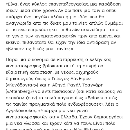
«Είναι ένας κύκλος επανεπεξεργασίας, μια παράδοση
ιδεών μέσα στον χρόνο. Αν δω ποτέ μια ταινία όπου
υπάρχει ένα μεγάλο πλάνο ή μια ιδέα που θα
αναγνώριζα από τις δικές μου ταινίες, απλώς θυμάμαι
ότι κι εγώ επηρεάστηκα –πιθανώς ασυνείδητα– από
τη γενιά των κινηματογραφιστών πριν από εμένα, και
εκείνοι πιθανότατα θα είχαν την ίδια αντίδραση αν
έβλεπαν τις δικές μου ταινίες.»
Παρά μια οικονομία σε κατάρρευση, ο ελληνικός
κινηματογράφος βρίσκεται αυτή τη στιγμή σε
εξαιρετική κατάσταση, με νέους, αιχμηρούς
δημιουργούς όπως ο Γιώργος Λάνθιμος
(«Κυνόδοντας») και η Αθηνά Ραχήλ Τσαγγάρη
(«Attenberg») να εντυπωσιάζουν (και κατά καιρούς να
σκανδαλίζουν) το κοινό παγκοσμίως. «Βρίσκω αυτές
τις ταινίες πραγματικά πολύ ενδιαφέρουσες», λέει ο
Αγγελόπουλος. «Υπάρχει μια νέα γενιά
κινηματογραφιστών στην Ελλάδα. Έχουν δημιουργήσει
μια νέα γλώσσα και έχουν κάτι να πουν. Είναι πολύ
διαφορετικό από τον λεγόμενο Νέο Ελληνικό