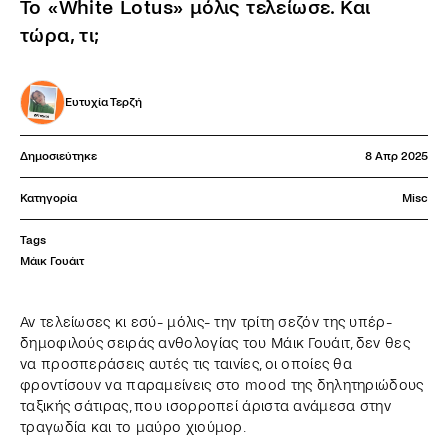
Το «White Lotus» μόλις τελείωσε. Και
τώρα, τι;
Ευτυχία Τερζή
Δημοσιεύτηκε
8 Απρ 2025
Κατηγορία
Misc
Tags
Μάικ Γουάιτ
Αν τελείωσες κι εσύ- μόλις- την τρίτη σεζόν της υπέρ-
δημοφιλούς σειράς ανθολογίας του Μάικ Γουάιτ, δεν θες
να προσπεράσεις αυτές τις ταινίες, οι οποίες θα
φροντίσουν να παραμείνεις στο mood της δηλητηριώδους
ταξικής σάτιρας, που ισορροπεί άριστα ανάμεσα στην
τραγωδία και το μαύρο χιούμορ.