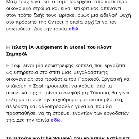
Μαζί τους είναι και ο Τομ. Προέρχεται από κατώτερο
οικονομικό στρώμα και είναι επικριτικός απέναντι
στον τρόπο ζωής τους. Βρίσκει όμως μια αδελφή ψυχή
στο πρόσωπο της Όντρεϊ, η οποία αρχίζει να τον
ερωτεύεται. Δες την ταινία
εδώ
.
Η Τελετή (A Judgement in Stone), του Κλοντ
Σαμπρόλ
Η Σοφί είναι μία εσωστρεφής κοπέλα, που εργάζεται
ως υπηρέτρια στο σπίτι μιας μεγαλοαστικής
οικογένειας, στα προάστια του Παρισιού. Εργατική και
υπάκουη, η Σοφί προσπαθεί να κρύψει από τα
αφεντικά της ότι είναι αναλφάβητη. Σύντομα, θα γίνει
φίλη με τη Ζαν την ταχυδρόμο, μια αντισυμβατική,
αλλόκοτη και αλλοπρόσαλλη γυναίκα, που θα
προσπαθήσει να τη στρέψει εναντίον των εργοδοτών
της. Δες την ταινία
εδώ
.
Το Τετράγωνο (The Square), του Ρούμπεν Έστλουντ