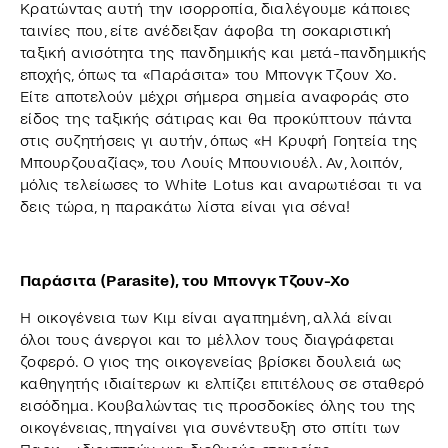
Κρατώντας αυτή την ισορροπία, διαλέγουμε κάποιες
ταινίες που, είτε ανέδειξαν άφοβα τη σοκαριστική
ταξική ανισότητα της πανδημικής και μετά-πανδημικής
εποχής, όπως τα «Παράσιτα» του Μπονγκ Τζουν Χο.
Είτε αποτελούν μέχρι σήμερα σημεία αναφοράς στο
είδος της ταξικής σάτιρας και θα προκύπτουν πάντα
στις συζητήσεις γι αυτήν, όπως «Η Κρυφή Γοητεία της
Μπουρζουαζίας», του Λουίς Μπουνιουέλ. Αν, λοιπόν,
μόλις τελείωσες το White Lotus και αναρωτιέσαι τι να
δεις τώρα, η παρακάτω λίστα είναι για σένα!
Παράσιτα (Parasite), του Μπονγκ Τζουν-Χο
Η οικογένεια των Κιμ είναι αγαπημένη, αλλά είναι
όλοι τους άνεργοι και το μέλλον τους διαγράφεται
ζοφερό. Ο γιος της οικογενείας βρίσκει δουλειά ως
καθηγητής ιδιαίτερων κι ελπίζει επιτέλους σε σταθερό
εισόδημα. Κουβαλώντας τις προσδοκίες όλης του της
οικογένειας, πηγαίνει για συνέντευξη στο σπίτι των