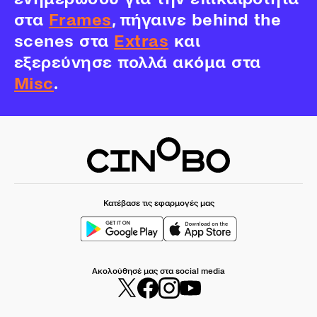
στα
Frames
, πήγαινε behind the
scenes στα
Extras
και
εξερεύνησε πολλά ακόμα στα
Misc
.
Κατέβασε τις εφαρμογές μας
Ακολούθησέ μας στα social media