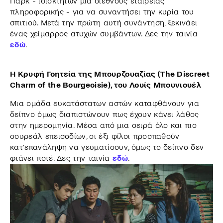
Παρκ - ιδιοκτητών μια διεθνούς εταιρείας
πληροφορικής - για να συναντήσει την κυρία του
σπιτιού. Μετά την πρώτη αυτή συνάντηση, ξεκινάει
ένας χείμαρρος ατυχών συμβάντων. Δες την ταινία
εδώ
.
Η Κρυφή Γοητεία της Μπουρζουαζίας (The Discreet
Charm of the Bourgeoisie), του Λουίς Μπουνιουέλ
Μια ομάδα ευκατάστατων αστών καταφθάνουν για
δείπνο όμως διαπιστώνουν πως έχουν κάνει λάθος
στην ημερομηνία. Μέσα από μια σειρά όλο και πιο
σουρεάλ επεισοδίων, οι έξι φίλοι προσπαθούν
κατ’επανάληψη να γευματίσουν, όμως το δείπνο δεν
φτάνει ποτέ. Δες την ταινία
εδώ
.