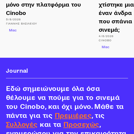
μόνο στην πλατφόρμα του
χτίστηκε μι
Cinobo
έναν άνδρα 
5/8/2026
που σπάνια
ΓΙΆΝΝΗΣ
ΒΑΣΙΛΕΊΟΥ
σινεμά;
Misc
4/8/2026
CINOBO
Misc
Journal
Εδώ σημειώνουμε όλα όσα
θέλουμε να πούμε για το σινεμά
του Cinobo, και όχι μόνο. Μάθε τα
πάντα για τις
Πρεμιέρες
, τις
Συλλογές
και τα
Προσεχώς
,
ενημερώσου για την επικαιρότητα