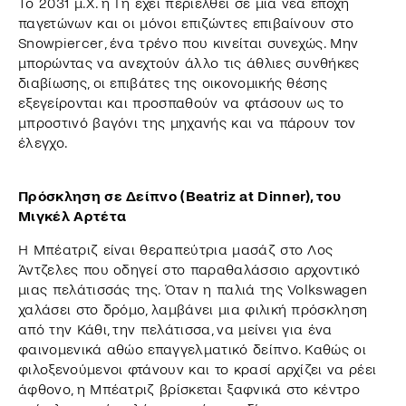
Το 2031 μ.Χ. η Γη έχει περιέλθει σε μια νέα εποχή
παγετώνων και οι μόνοι επιζώντες επιβαίνουν στο
Snowpiercer, ένα τρένο που κινείται συνεχώς. Μην
μπορώντας να ανεχτούν άλλο τις άθλιες συνθήκες
διαβίωσης, οι επιβάτες της οικονομικής θέσης
εξεγείρονται και προσπαθούν να φτάσουν ως το
μπροστινό βαγόνι της μηχανής και να πάρουν τον
έλεγχο.
Πρόσκληση σε Δείπνο (Beatriz at Dinner), του
Μιγκέλ Αρτέτα
Η Μπέατριζ είναι θεραπεύτρια μασάζ στο Λος
Άντζελες που οδηγεί στο παραθαλάσσιο αρχοντικό
μιας πελάτισσάς της. Όταν η παλιά της Volkswagen
χαλάσει στο δρόμο, λαμβάνει μια φιλική πρόσκληση
από την Κάθι, την πελάτισσα, να μείνει για ένα
φαινομενικά αθώο επαγγελματικό δείπνο. Καθώς οι
φιλοξενούμενοι φτάνουν και το κρασί αρχίζει να ρέει
άφθονο, η Μπέατριζ βρίσκεται ξαφνικά στο κέντρο