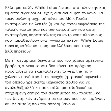
Άλλη μια σεζόν White Lotus έφτασε στο τέλος της και,
είμαστε σίγουροι ότι έχεις αισθανθεί ήδη το κενό. Για
τρεις σεζόν, η αιχμηρή πένα του Μάικ Γουάιτ,
ανατομούσε τις λεπτές (ή και όχι τόσο) εκφράσεις της
ταξικής ταυτότητας και των ανισοτήτων που αυτή
αναπαράγει, παρατηρώντας εκκεντρικούς πλουσίους
που παραθερίζουν στα- γνώριμα πλέον- White Lotus
resorts, καθώς και τους υπαλλήλους που τους
(εξ)υπηρετούν.
Με τη σεναριακή δεινότητα που του χάρισε αμέτρητα
βραβεία, ο Μάικ Γουάιτ δεν κάνει μια πρόχειρη
προσπάθεια να εκμεταλλευτεί το «eat the rich»
χολιγουντιανό trend της εποχής (η τραγική ειρωνεία
του οποίου χρειάζεται ξεχωριστό άρθρο για να
αναλυθεί), αλλά κατασκευάζει μια οξυδερκή και
στοχευμένη σάτιρα του συστήματος του πλούτου και
των δυναμικών ανάμεσα σε αυτούς που τον παράγουν
και σε αυτούς που τον απολαμβάνουν.