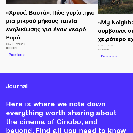
«Χρυσά Βαστά»: Πώς γυρίστηκε
μια μικρού μήκους ταινία
«My Neighbor
ενηλικίωσης για έναν νεαρό
συμβαίνει ό
Ρομά
χειρότερο ε
03/03/2026
23/10/2025
CINOBO
CINOBO
Premieres
Premieres
Journal
Here is where we note down
everything worth sharing about
the cinema of Cinobo, and
beyond. Find all you need to know