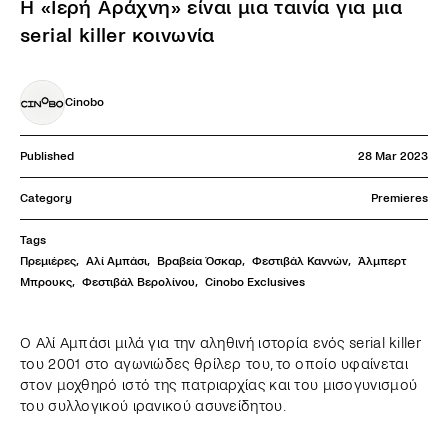
Η «Ιερή Αράχνη» είναι μια ταινία για μια
serial killer κοινωνία
Cinobo
Published
28 Mar 2023
Category
Premieres
Tags
Πρεμιέρες
,
Αλί Αμπάσι
,
Βραβεία Όσκαρ
,
Φεστιβάλ Καννών
,
Άλμπερτ 
Μπρουκς
,
Φεστιβάλ Βερολίνου
,
Cinobo Exclusives
Ο Αλί Αμπάσι μιλά για την αληθινή ιστορία ενός serial killer
του 2001 στο αγωνιώδες θρίλερ του, το οποίο υφαίνεται
στον μοχθηρό ιστό της πατριαρχίας και του μισογυνισμού
του συλλογικού ιρανικού ασυνείδητου.