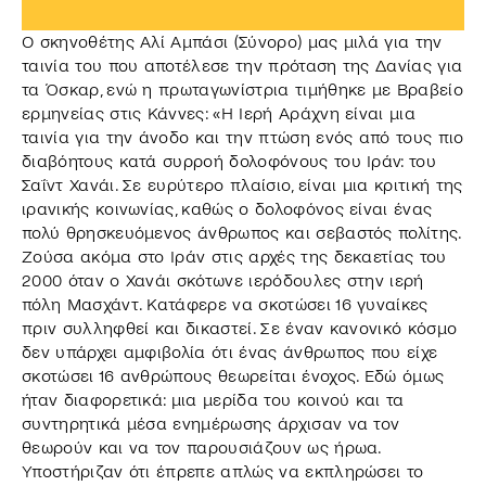
Ο σκηνοθέτης Αλί Αμπάσι (Σύνορο) μας μιλά για την
ταινία του που αποτέλεσε την πρόταση της Δανίας για
τα Όσκαρ, ενώ η πρωταγωνίστρια τιμήθηκε με Βραβείο
ερμηνείας στις Κάννες: «Η Ιερή Αράχνη είναι μια
ταινία για την άνοδο και την πτώση ενός από τους πιο
διαβόητους κατά συρροή δολοφόνους του Ιράν: του
Σαΐντ Χανάι. Σε ευρύτερο πλαίσιο, είναι μια κριτική της
ιρανικής κοινωνίας, καθώς ο δολοφόνος είναι ένας
πολύ θρησκευόμενος άνθρωπος και σεβαστός πολίτης.
Ζούσα ακόμα στο Ιράν στις αρχές της δεκαετίας του
2000 όταν ο Χανάι σκότωνε ιερόδουλες στην ιερή
πόλη Μασχάντ. Κατάφερε να σκοτώσει 16 γυναίκες
πριν συλληφθεί και δικαστεί. Σε έναν κανονικό κόσμο
δεν υπάρχει αμφιβολία ότι ένας άνθρωπος που είχε
σκοτώσει 16 ανθρώπους θεωρείται ένοχος. Εδώ όμως
ήταν διαφορετικά: μια μερίδα του κοινού και τα
συντηρητικά μέσα ενημέρωσης άρχισαν να τον
θεωρούν και να τον παρουσιάζουν ως ήρωα.
Υποστήριζαν ότι έπρεπε απλώς να εκπληρώσει το