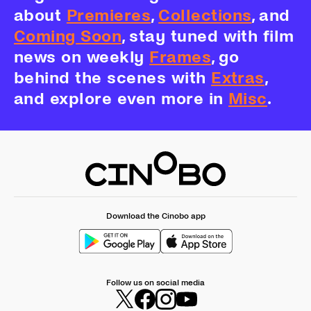
about
Premieres
,
Collections
, and
Coming Soon
, stay tuned with film
news on weekly
Frames
, go
behind the scenes with
Extras
,
and explore even more in
Misc
.
Download the Cinobo app
Follow us on social media