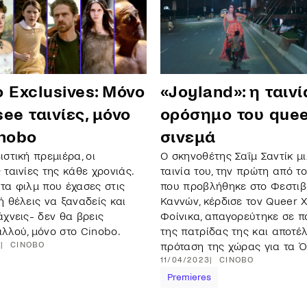
 Exclusives: Μόνο
«Joyland»: η ταινί
ee ταινίες, μόνο
ορόσημο του quee
inobo
σινεμά
ιστική πρεμιέρα, οι
Ο σκηνοθέτης Σαΐμ Σαντίκ μι
 ταινίες της κάθε χρονιάς.
ταινία του, την πρώτη από τ
τα φιλμ που έχασες στις
που προβλήθηκε στο Φεστι
ή θέλεις να ξαναδείς και
Καννών, κέρδισε τον Queer 
άχνεις- δεν θα βρεις
Φοίνικα, απαγορεύτηκε σε 
λλού, μόνο στο Cinobo.
της πατρίδας της και αποτέ
3
CINOBO
πρόταση της χώρας για τα 
11/04/2023
CINOBO
Premieres