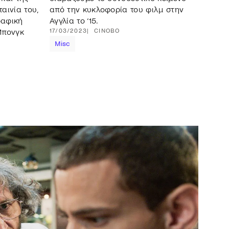
αινία του,
από την κυκλοφορία του φιλμ στην
ραφική
Αγγλία το ‘15.
Μπονγκ
17/03/2023
CINOBO
Misc