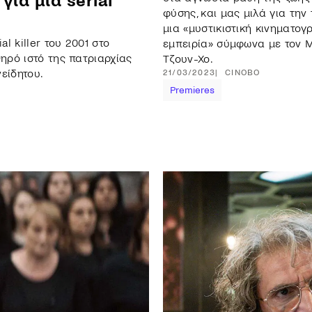
για μια serial
φύσης, και μας μιλά για την τ
μια «μυστικιστική κινηματογ
al killer του 2001 στο
εμπειρία» σύμφωνα με τον 
θηρό ιστό της πατριαρχίας
Τζουν-Χο.
είδητου.
21/03/2023
CINOBO
Premieres