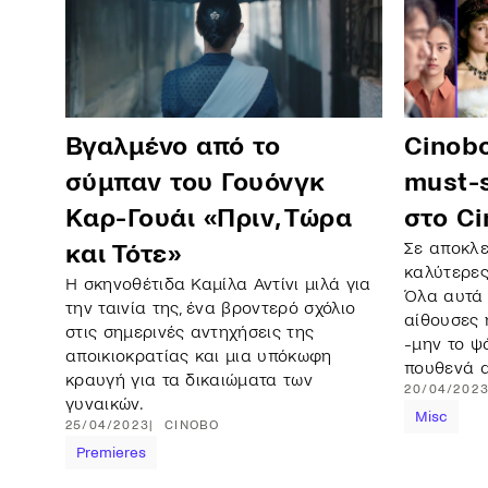
Βγαλμένο από το
Cinobo
σύμπαν του Γουόνγκ
must-s
Καρ-Γουάι «Πριν, Τώρα
στο C
Σε αποκλε
και Τότε»
καλύτερες
Η σκηνοθέτιδα Καμίλα Αντίνι μιλά για
Όλα αυτά 
την ταινία της, ένα βροντερό σχόλιο
αίθουσες 
στις σημερινές αντηχήσεις της
-μην το ψ
αποικιοκρατίας και μια υπόκωφη
πουθενά α
κραυγή για τα δικαιώματα των
20/04/202
γυναικών.
Misc
25/04/2023
CINOBO
Premieres