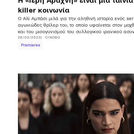
Η «Ιερή Αράχνη» είναι μια ταινία 
killer κοινωνία
Ο Αλί Αμπάσι μιλά για την αληθινή ιστορία ενός seri
αγωνιώδες θρίλερ του, το οποίο υφαίνεται στον μοχ
και του μισογυνισμού του συλλογικού ιρανικού ασυν
28/03/2023
CINOBO
Premieres