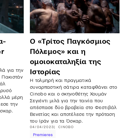
Ο «Τρίτος Παγκόσμιος
α-
Πόλεμος» και η
r
ομοιοκαταληξία της
λά για την
Ιστορίας
ο Πακιστάν
H τολμηρή και πραγματικά
βάλ
συναρπαστική σάτιρα καταφθάνει στο
Χρυσό
Cinobo και ο σκηνοθέτης Χουμάν
πολλά μέρη
Σεγιέντι μιλά για την ταινία που
λεσε την
απέσπασε δύο βραβεία στο Φεστιβάλ
Όσκαρ.
Βενετίας και αποτέλεσε την πρόταση
του Ιράν για τα Όσκαρ.
04/04/2023
CINOBO
Premieres