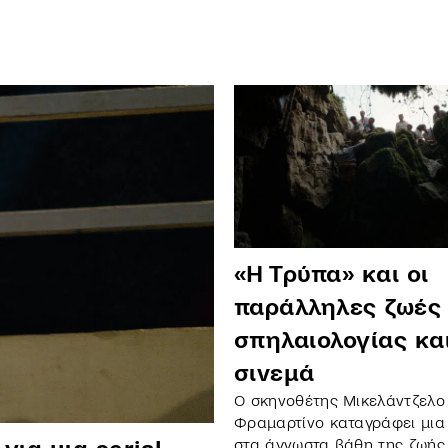
«Η Τρύπα» και οι
παράλληλες ζωές
σπηλαιολογίας κα
σινεμά
Ο σκηνοθέτης Μικελάντζελο
Φραμαρτίνο καταγράφει μια
στα άγνωστα βάθη της ζωής 