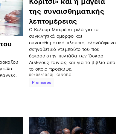
Κορίτσι» και η μαγεία
της συναισθηματικής
λεπτομέρειας
Ο Κόλουμ Μπερέιντ μιλά για το
συγκινητικά όμορφο και
συναισθηματικά πλούσιο, ιρλανδόφωνο
 του
σκηνοθετικό ντεμπούτο του που
έφτασε στην πεντάδα των Όσκαρ
ιροκάζου
Διεθνούς ταινίας, και για το βιβλίο από
νγκ-Χο
το οποίο προέκυψε.
 Κάννες.
09/05/2023
CINOBO
Premieres