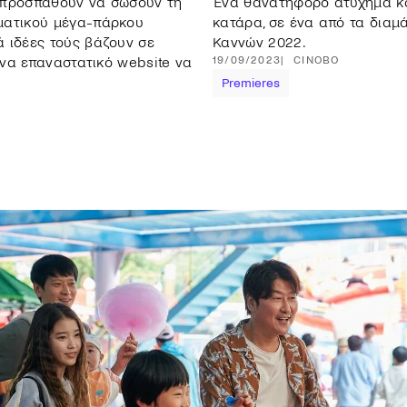
ς προσπαθούν να σώσουν τη
Ένα θανατηφόρο ατύχημα κα
εματικού μέγα-πάρκου
κατάρα, σε ένα από τα διαμ
ά ιδέες τούς βάζουν σε
Καννών 2022.
 ένα επαναστατικό website να
19/09/2023
CINOBO
Premieres