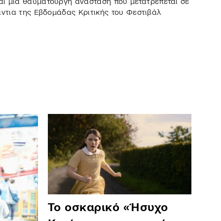
ι μια θαυματουργή ανάσταση που μετατρέπεται σε
άντια της Εβδομάδας Κριτικής του Φεστιβάλ
Το οσκαρικό «Ήσυχο