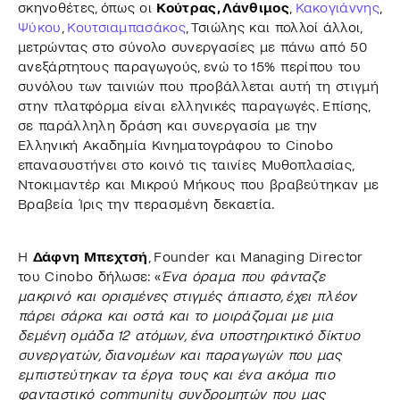
σκηνοθέτες, όπως οι
Κούτρας, Λάνθιμος
,
Κακογιάννης
,
Ψύκου
,
Κουτσιαμπασάκος
, Τσιώλης και πολλοί άλλοι,
μετρώντας στο σύνολο συνεργασίες με πάνω από 50
ανεξάρτητους παραγωγούς, ενώ το 15% περίπου του
συνόλου των ταινιών που προβάλλεται αυτή τη στιγμή
στην πλατφόρμα είναι ελληνικές παραγωγές. Επίσης,
σε παράλληλη δράση και συνεργασία με την
Ελληνική Ακαδημία Κινηματογράφου το Cinobo
επανασυστήνει στο κοινό τις ταινίες Μυθοπλασίας,
Ντοκιμαντέρ και Μικρού Μήκους που βραβεύτηκαν με
Βραβεία Ίρις την περασμένη δεκαετία.
Η
Δάφνη Μπεχτσή
, Founder και Managing Director
του Cinobo δήλωσε: «
Ένα όραμα που φάνταζε
μακρινό και ορισμένες στιγμές άπιαστο, έχει πλέον
πάρει σάρκα και οστά και το μοιράζομαι με μια
δεμένη ομάδα 12 ατόμων, ένα υποστηρικτικό δίκτυο
συνεργατών, διανομέων και παραγωγών που μας
εμπιστεύτηκαν τα έργα τους και ένα ακόμα πιο
φανταστικό community συνδρομητών που μας