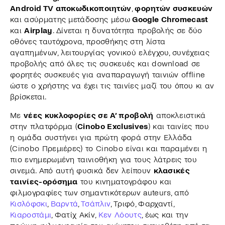
Android TV αποκωδικοποιητών
,
φορητών συσκευών
και ασύρματης μετάδοσης μέσω
Google Chromecast
και
Airplay
. Δίνεται η δυνατότητα προβολής σε δύο
οθόνες ταυτόχρονα, προσθήκης στη λίστα
αγαπημένων, λειτουργίας γονικού ελέγχου, συνέχειας
προβολής από όλες τις συσκευές και download σε
φορητές συσκευές για αναπαραγωγή ταινιών offline
ώστε ο χρήστης να έχει τις ταινίες μαζί του όπου κι αν
βρίσκεται.
Με
νέες κυκλοφορίες σε Α’ προβολή
αποκλειστικά
στην πλατφόρμα (
Cinobo Exclusives
) και ταινίες που
η ομάδα συστήνει για πρώτη φορά στην Ελλάδα
(Cinobo Πρεμιέρες) το Cinobo είναι και παραμένει η
πιο ενημερωμένη ταινιοθήκη για τους λάτρεις του
σινεμά. Από αυτή φυσικά δεν λείπουν
κλασικές
ταινίες-ορόσημα
του κινηματογράφου και
φιλμογραφίες των σημαντικότερων auteurs, από
Κισλόφσκι
,
Βαρντά
,
Τσάπλιν
, Τριφό, Φαρχαντί,
Κιαροστάμι
, Φατίχ Ακίν,
Κεν Λόουτς
, έως και την