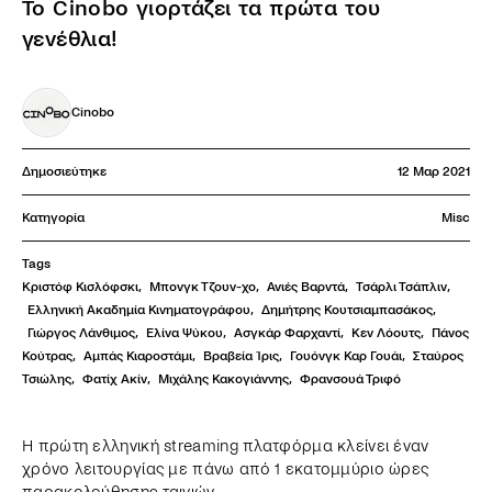
Το Cinobo γιορτάζει τα πρώτα του
γενέθλια!
Cinobo
Δημοσιεύτηκε
12 Μαρ 2021
Κατηγορία
Misc
Tags
Κριστόφ Κισλόφσκι
,
Μπονγκ Τζουν-χο
,
Ανιές Βαρντά
,
Τσάρλι Τσάπλιν
,
Ελληνική Ακαδημία Κινηματογράφου
,
Δημήτρης Κουτσιαμπασάκος
,
Γιώργος Λάνθιμος
,
Ελίνα Ψύκου
,
Ασγκάρ Φαρχαντί
,
Κεν Λόουτς
,
Πάνος 
Κούτρας
,
Αμπάς Κιαροστάμι
,
Βραβεία Ίρις
,
Γουόνγκ Καρ Γουάι
,
Σταύρος 
Τσιώλης
,
Φατίχ Ακίν
,
Μιχάλης Κακογιάννης
,
Φρανσουά Τριφό
Η πρώτη ελληνική streaming πλατφόρμα κλείνει έναν
χρόνο λειτουργίας με πάνω από 1 εκατομμύριο ώρες
παρακολούθησης ταινιών.