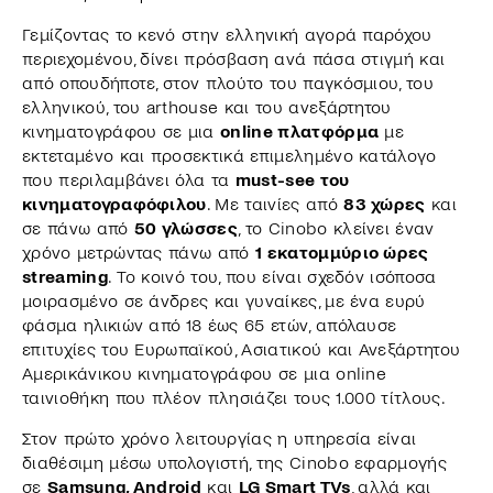
Γεμίζοντας το κενό στην ελληνική αγορά παρόχου
περιεχομένου, δίνει πρόσβαση ανά πάσα στιγμή και
από οπουδήποτε, στον πλούτο του παγκόσμιου, του
ελληνικού, του arthouse και του ανεξάρτητου
κινηματογράφου σε μια
online πλατφόρμα
με
εκτεταμένο και προσεκτικά επιμελημένο κατάλογο
που περιλαμβάνει όλα τα
must-see του
κινηματογραφόφιλου
. Με ταινίες από
83 χώρες
και
σε πάνω από
50 γλώσσες
, το Cinobo κλείνει έναν
χρόνο μετρώντας πάνω από
1 εκατομμύριο ώρες
streaming
. Το κοινό του, που είναι σχεδόν ισόποσα
μοιρασμένο σε άνδρες και γυναίκες, με ένα ευρύ
φάσμα ηλικιών από 18 έως 65 ετών, απόλαυσε
επιτυχίες του Ευρωπαϊκού, Ασιατικού και Ανεξάρτητου
Αμερικάνικου κινηματογράφου σε μια online
ταινιοθήκη που πλέον πλησιάζει τους 1.000 τίτλους.
Στον πρώτο χρόνο λειτουργίας η υπηρεσία είναι
διαθέσιμη μέσω υπολογιστή, της Cinobo εφαρμογής
σε
Samsung, Android
και
LG Smart TVs
, αλλά και