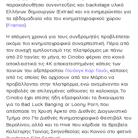
παρακολουθήσει συνεντεύξεις και backstage υλικό
Ελλήνων δημιουργών (Extras) και να ενημερώνεται για
τα εβδομαδιαία νέα του κινηματογραφικού χώρου
(
Frames
).
Η επόμενη χρονιά για τους συνδρομητές προβλέπεται
ακόμα πιο κινηματογραφικά συναρπαστική. Πέρα από
τον συνεχή εμπλουτισμό της πλατφόρμας με πάνω
από 20 ταινίες το μήνα, το Cinobo φέρνει στο κοινό
αποκλειστικά τις 4Κ αποκατεστημένες κόπιες των
ταινιών του αξεπέραστου
Γουόνγκ Καρ Γουάι
, κάποιες
από τις οποίες θα αρχίσουν από τον Μάρτιο να
προβάλλονται στην πλατφόρμα, ενώ αναμένονται και
προβολές σε επιλεγμένες αίθουσες το καλοκαίρι. Το
Cinobo έχει επίσης ήδη εξασφαλίσει τα δικαιώματα
για το Bad Luck Banging or Loony Porn, που
απέσπασε τη Χρυσή Άρκτο στο Διεθνές Διαγωνιστικό
Τμήμα στο 71ο Διεθνές Κινηματογραφικό Φεστιβάλ του
Βερολίνου, αλλά και το Hive που κέρδισε τα Βραβεία
Καλύτερης Ταινίας, Σκηνοθεσίας και Κοινού στο φετινό