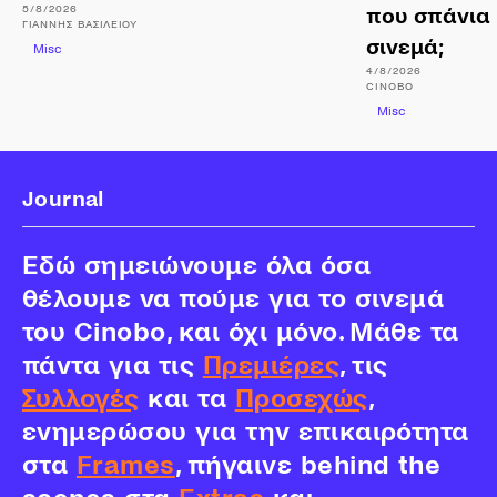
5/8/2026
που σπάνια
ΓΙΆΝΝΗΣ
ΒΑΣΙΛΕΊΟΥ
σινεμά;
Misc
4/8/2026
CINOBO
Misc
Journal
Εδώ σημειώνουμε όλα όσα
θέλουμε να πούμε για το σινεμά
του Cinobo, και όχι μόνο. Μάθε τα
πάντα για τις
Πρεμιέρες
, τις
Συλλογές
και τα
Προσεχώς
,
ενημερώσου για την επικαιρότητα
στα
Frames
, πήγαινε behind the