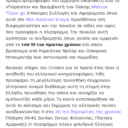
πρώιμη φιλμογραφία του αμίμητου σκηνοθέτη από τα
«Παράσιτα» και θριαμβευτή των Όσκαρ,
Μπονγκ
Τζουν-χο
. Επίκαιρες Συλλογές και Αφιερώματα όπως
αυτό στο
Νέο Ασιατικό Σινεμά
προσθέτουν στη
διαφορετικότητα και την ποικιλία σε είδος και ύφος
που προσφέρει η πλατφόρμα. Την ποικιλία αυτή
αγάπησαν οι συνδρομητές, όπως γίνεται και εμφανές
από το
τοπ 10 του πρώτου χρόνου
στο οποίο
βρίσκουμε από Κορεάτικα θρίλερ και Οσκαρικά
Ντοκιμαντέρ έως Αστυνομικά και Κωμωδίες.
Βασικός στόχος του Cinobo για το πρώτο έτος ήταν η
ανάδειξη του ελληνικού κινηματογράφου. Ήδη
προσφέρει τη μεγαλύτερη ταινιοθήκη σύγχρονου
ελληνικού σινεμά διαθέσιμη αυτή τη στιγμή στην
Ελλάδα, ταινιοθήκη την οποία και συνεχίζει να
εμπλουτίζει κάθε μήνα. Το κοινό ανταποκρίθηκε σε
αυτό το κάλεσμα και ξεχώρισε τις ελληνικές ταινίες
αναδεικνύοντας 4 στις
20 πιο δημοφιλείς της χρονιάς
(Τετάρτη 04:45, Suntan, Όντως Φιλιούνται;, Πλατεία
Αμερικής). Η πλατφόρμα πλέον φιλοξενεί Έλληνες